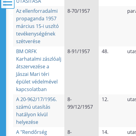
UTASÍTÁSA
Az ellenforradalmi
8-70/1957
par
menü
propaganda 1957
március 15-i uszító
tevékenységének
szétverése
BM ORFK
8-91/1957
48.
uta
Karhatalmi zászlóalj
átszervezése a
Jászai Mari téri
épület védelmével
kapcsolatban
A 20-962/17/1956.
8-
12.
uta
számú utasítás
99/12/1957
hatályon kívül
helyezése
A "Rendőrség
8-
14.
uta