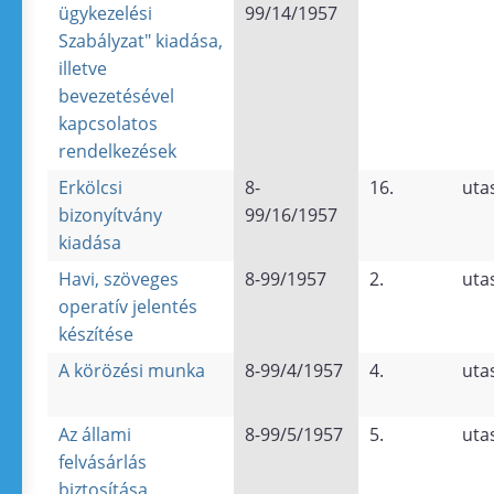
ügykezelési
99/14/1957
Szabályzat" kiadása,
illetve
bevezetésével
kapcsolatos
rendelkezések
Erkölcsi
8-
16.
uta
bizonyítvány
99/16/1957
kiadása
Havi, szöveges
8-99/1957
2.
uta
operatív jelentés
készítése
A körözési munka
8-99/4/1957
4.
uta
Az állami
8-99/5/1957
5.
uta
felvásárlás
biztosítása