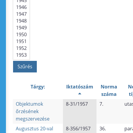
Tárgy:
Iktatószám
Norma
N
száma
t
Objektumok
8-31/1957
7.
uta
őrzésének
megszervezése
Augusztus 20-val
8-356/1957
36.
par