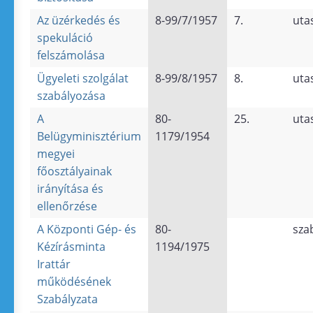
Az üzérkedés és
8-99/7/1957
7.
uta
spekuláció
felszámolása
Ügyeleti szolgálat
8-99/8/1957
8.
uta
szabályozása
A
80-
25.
uta
Belügyminisztérium
1179/1954
megyei
főosztályainak
irányítása és
ellenőrzése
A Központi Gép- és
80-
sza
Kézírásminta
1194/1975
Irattár
működésének
Szabályzata