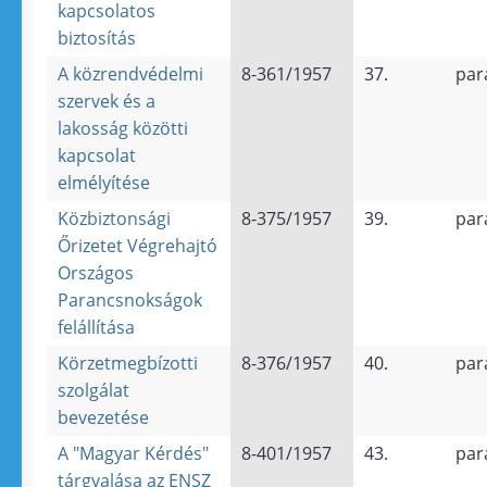
kapcsolatos
biztosítás
A közrendvédelmi
8-361/1957
37.
par
szervek és a
lakosság közötti
kapcsolat
elmélyítése
Közbiztonsági
8-375/1957
39.
par
Őrizetet Végrehajtó
Országos
Parancsnokságok
felállítása
Körzetmegbízotti
8-376/1957
40.
par
szolgálat
bevezetése
A "Magyar Kérdés"
8-401/1957
43.
par
tárgyalása az ENSZ