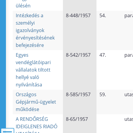
ülésén
Intézkedés a
8-448/1957
54.
par
személyi
igazolványok
érvényesítésének
befejezésére
Egyes
8-542/1957
47.
par
vendéglátóipari
vállalatok tiltott
hellyé való
nyilvánítása
Országos
8-585/1957
59.
uta
Gépjármű-ügyelet
működése
A RENDŐRSÉG
8-65/1957
uta
IDEIGLENES RIADÓ