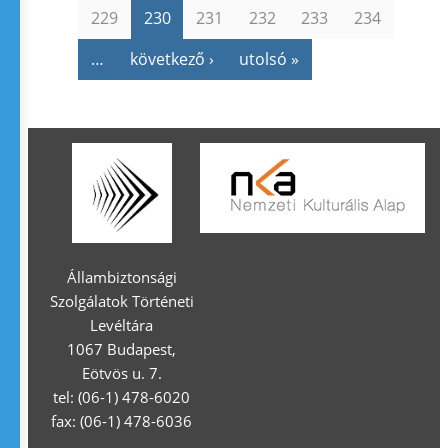
229
230
231
232
233
234
…
következő ›
utolsó »
Állambiztonsági
Szolgálatok Történeti
Levéltára
1067 Budapest,
Eötvös u. 7.
tel: (06-1) 478-6020
fax: (06-1) 478-6036