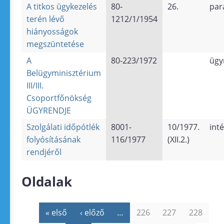
A titkos ügykezelés
80-
26.
par
terén lévő
1212/1/1954
hiányosságok
megszüntetése
A
80-223/1972
ügy
Belügyminisztérium
III/III.
Csoportfőnökség
ÜGYRENDJE
Szolgálati időpótlék
8001-
10/1977.
int
folyósításának
116/1977
(XII.2.)
rendjéről
Oldalak
« első
‹ előző
…
226
227
228