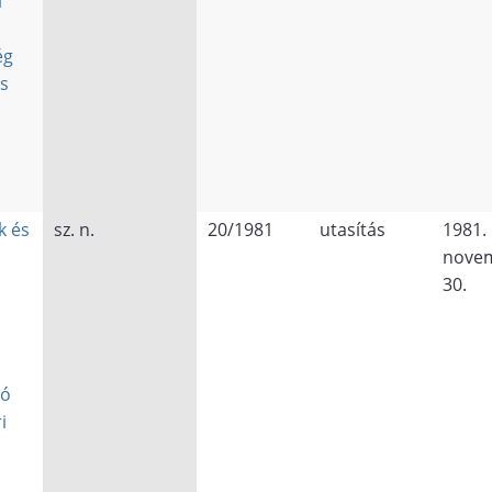
i
ég
s
k és
sz. n.
20/1981
utasítás
1981.
nove
30.
ló
i