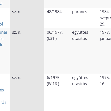
sa
sz. n.
48/1984.
parancs
1984.
szept
ól
29.
onai
sz. n.
06/1977.
együttes
1977.
si
(I.31.)
utasítás
január
dó
sz. n.
6/1975.
együttes
1975. 
(IV.16.)
utasítás
16.
és
árás
l