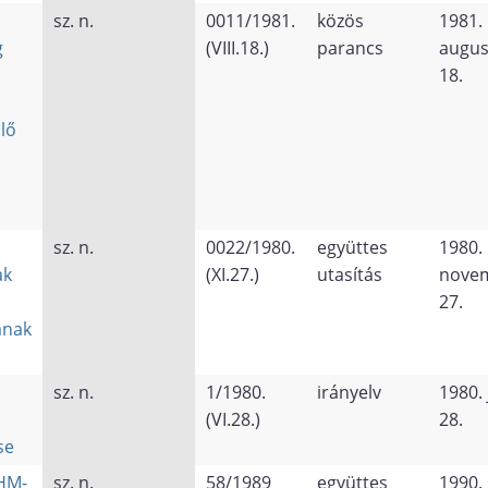
sz. n.
0011/1981.
közös
1981.
g
(VIII.18.)
parancs
augus
18.
lő
sz. n.
0022/1980.
együttes
1980.
ak
(XI.27.)
utasítás
nove
27.
ának
sz. n.
1/1980.
irányelv
1980. 
(VI.28.)
28.
se
 HM-
sz. n.
58/1989
együttes
1990.