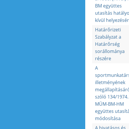
BM együttes
utasítás hatály
kívül helyezésér
Határőrizeti
Szabályzat a
Határőrség
sorállománya
részére
A
sportmunkatár
illetményének
megállapításáró
szóló 134/1974.
MÜM-BM-HM
együttes utasít
módosítása
A hivatásos és