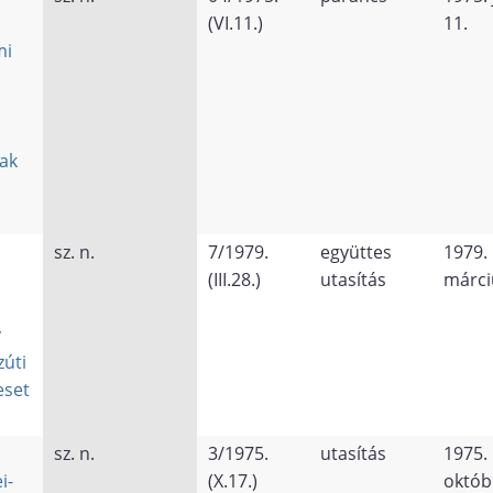
(VI.11.)
11.
mi
ak
sz. n.
7/1979.
együttes
1979.
(III.28.)
utasítás
márci
y
zúti
eset
sz. n.
3/1975.
utasítás
1975.
i-
(X.17.)
októb