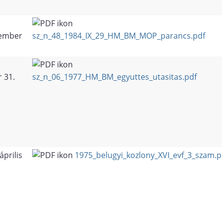
ember
sz_n_48_1984_IX_29_HM_BM_MOP_parancs.pdf
 31.
sz_n_06_1977_HM_BM_egyuttes_utasitas.pdf
április
1975_belugyi_kozlony_XVI_evf_3_szam.p