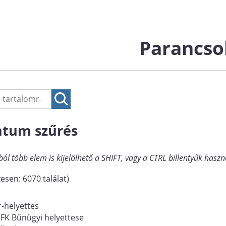
Parancso
tum szűrés
ból több elem is kijelölhető a SHIFT, vagy a CTRL billentyűk haszn
esen: 6070 találat)