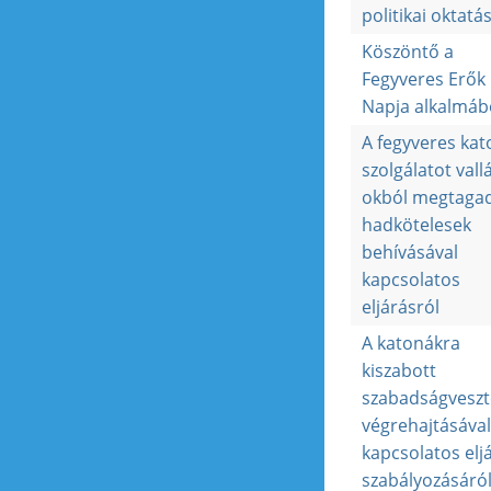
politikai oktatá
Köszöntő a
Fegyveres Erők
Napja alkalmáb
A fegyveres kat
szolgálatot vallá
okból megtaga
hadkötelesek
behívásával
kapcsolatos
eljárásról
A katonákra
kiszabott
szabadságveszt
végrehajtásával
kapcsolatos elj
szabályozásáró