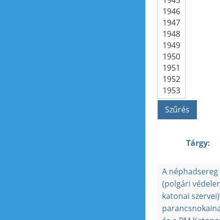
Tárgy:
A néphadsereg
(polgári védele
katonai szervei)
parancsnokain