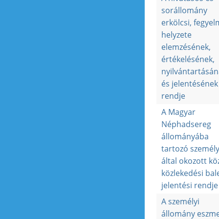
sorállomány
erkölcsi, fegyel
helyzete
elemzésének,
értékelésének,
nyilvántartásán
és jelentésének
rendje
A Magyar
Néphadsereg
állományába
tartozó személ
által okozott kö
közlekedési bal
jelentési rendje
A személyi
állomány eszme