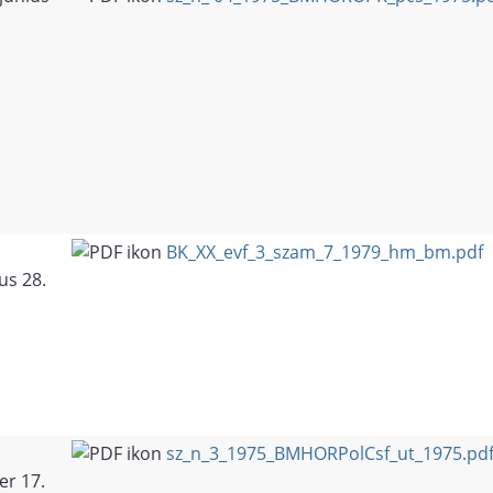
BK_XX_evf_3_szam_7_1979_hm_bm.pdf
us 28.
sz_n_3_1975_BMHORPolCsf_ut_1975.pd
er 17.