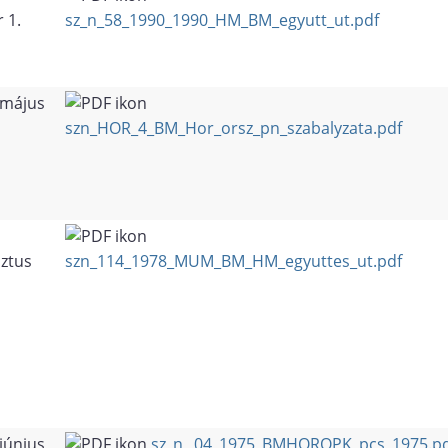
 1.
sz_n_58_1990_1990_HM_BM_egyutt_ut.pdf
 május
szn_HOR_4_BM_Hor_orsz_pn_szabalyzata.pdf
ztus
szn_114_1978_MUM_BM_HM_egyuttes_ut.pdf
június
sz_n_ 04_1975_BMHOROPK_pcs_1975.pd