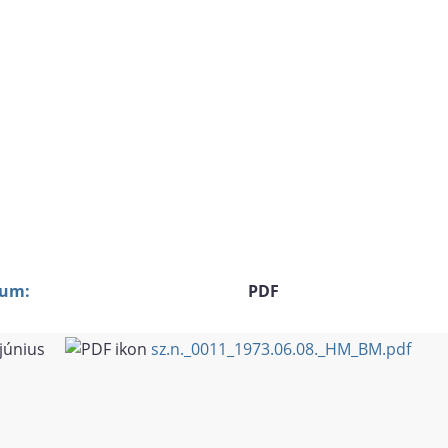
um:
PDF
június
sz.n._0011_1973.06.08._HM_BM.pdf