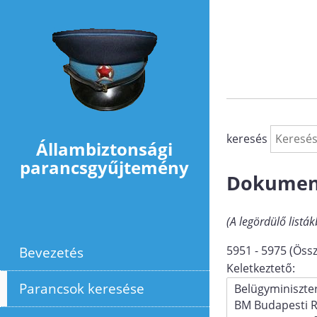
Ugrás a tartalomra
keresés
Állambiztonsági
parancsgyűjtemény
Dokumen
(A legördülő listák
Bevezetés
5951 - 5975 (Össz
Keletkeztető:
Parancsok keresése