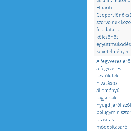
és a BM Katona
Elhárító
Csoportfőnöks
szerveinek közö
feladatai, a
kölcsönös
együttműködés
követelményei
A fegyveres erő
a fegyveres
testületek
hivatásos
állományú
tagjainak
nyugdíjáról szó
belügyminiszter
utasítás
módosításáról