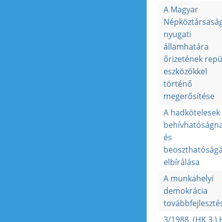
A Magyar
Népköztársasá
nyugati
államhatára
őrizetének repü
eszközökkel
történő
megerősítése
A hadkötelesek
behívhatóságn
és
beoszthatóság
elbírálása
A munkahelyi
demokrácia
továbbfejleszté
3/1988. (HK 3.)