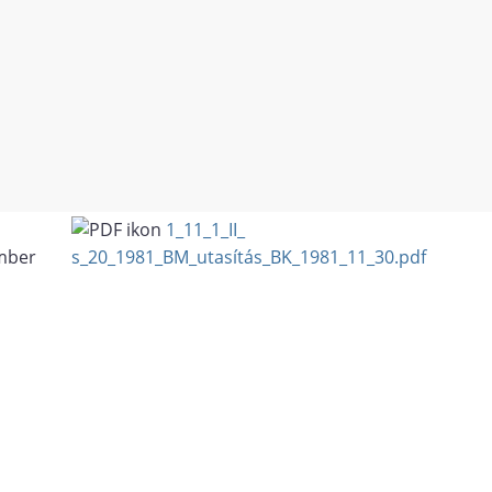
1_11_1_II_
mber
s_20_1981_BM_utasítás_BK_1981_11_30.pdf