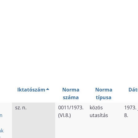
Iktatószám
Norma
Norma
Dát
száma
típusa
sz. n.
0011/1973.
közös
1973. 
m
(VI.8.)
utasítás
8.
ak