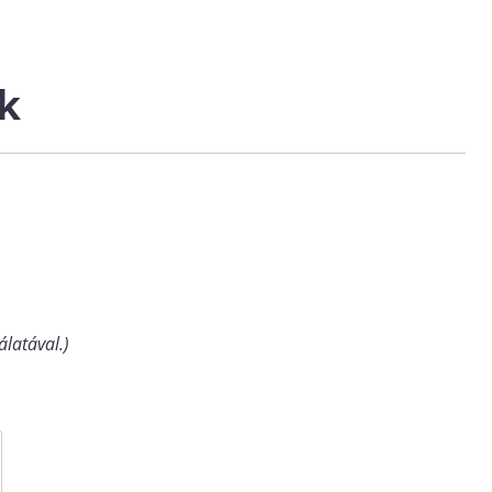
k
álatával.)