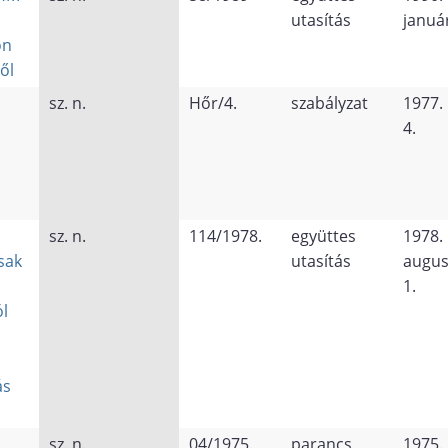
utasítás
január
on
ől
sz. n.
Hőr/4.
szabályzat
1977.
4.
sz. n.
114/1978.
együttes
1978.
sak
utasítás
augus
1.
l
ás
sz. n.
04/1975.
parancs
1975. 