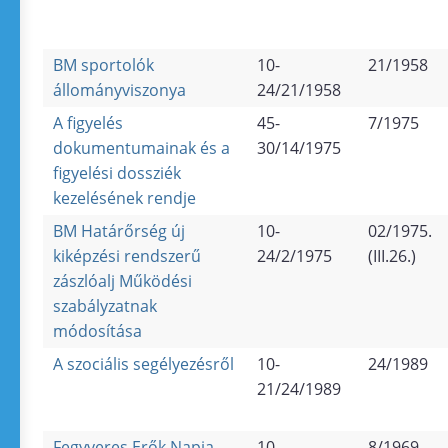
BM sportolók
10-
21/1958
állományviszonya
24/21/1958
A figyelés
45-
7/1975
dokumentumainak és a
30/14/1975
figyelési dossziék
kezelésének rendje
BM Határőrség új
10-
02/1975.
kiképzési rendszerű
24/2/1975
(III.26.)
zászlóalj Működési
szabályzatnak
módosítása
A szociális segélyezésről
10-
24/1989
21/24/1989
Fegyveres Erők Napja
10-
8/1969.