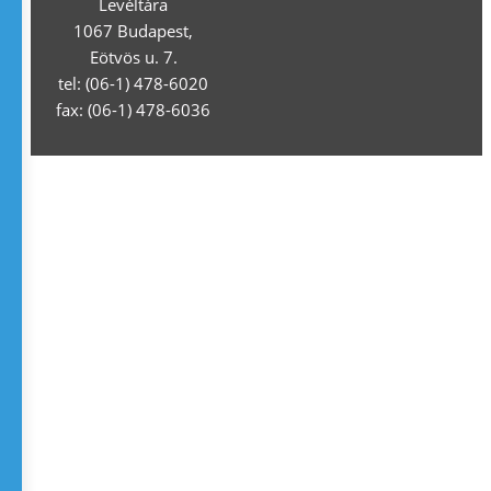
Levéltára
1067 Budapest,
Eötvös u. 7.
tel: (06-1) 478-6020
fax: (06-1) 478-6036