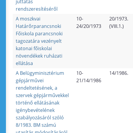
juttatás
rendszeresítéséről
A moszkvai
10-
20/1973.
Határőrparancsnoki
24/20/1973
(VIII.1.)
Főiskola parancsnoki
tagozatára vezényelt
katonai főiskolai
növendékek ruházati
ellátása
A Belügyminisztérium
10-
14/1986.
gépjárművei
21/14/1986
rendeltetésének, a
szervek gépjárművekkel
történő ellátásának
igénybevételének
szabályozásáról szóló
8/1983. BM számú
utasítás módosításáról