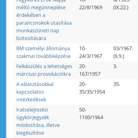
méltó megünneplése
22/8/1969
(IX.22.)
érdekében a
parancsnokok utasítása
munkaszüneti nap
biztosítására
BM személyi állománya
10-
03/1967.
szakmai továbbképzése
24/3/1967
(II.9.)
Felkészülés a lehetséges
20-
3.
márciusi provokációkra
167/1957
A választásokkal
20-
35.
kapcsolatos
35/35/1954
intézkedések
Iratselejtezési
50-
ügykörjegyzék
1100/1964
módosítása, illetve
kiegészítése