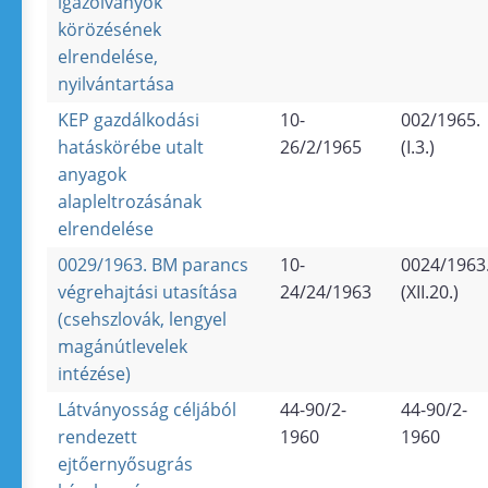
igazolványok
körözésének
elrendelése,
nyilvántartása
KEP gazdálkodási
10-
002/1965.
hatáskörébe utalt
26/2/1965
(I.3.)
anyagok
alapleltrozásának
elrendelése
0029/1963. BM parancs
10-
0024/1963
végrehajtási utasítása
24/24/1963
(XII.20.)
(csehszlovák, lengyel
magánútlevelek
intézése)
Látványosság céljából
44-90/2-
44-90/2-
rendezett
1960
1960
ejtőernyősugrás