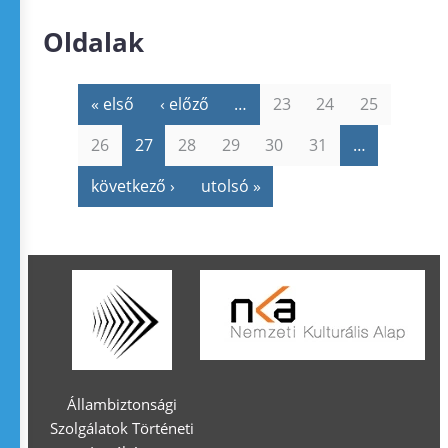
Oldalak
« első
‹ előző
…
23
24
25
26
27
28
29
30
31
…
következő ›
utolsó »
Állambiztonsági
Szolgálatok Történeti