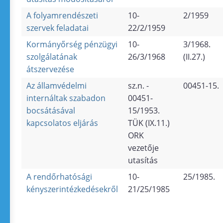
A folyamrendészeti
10-
2/1959
szervek feladatai
22/2/1959
Kormányőrség pénzügyi
10-
3/1968.
szolgálatának
26/3/1968
(II.27.)
átszervezése
Az államvédelmi
sz.n. -
00451-15.
internáltak szabadon
00451-
bocsátásával
15/1953.
kapcsolatos eljárás
TÜK (IX.11.)
ORK
vezetője
utasítás
A rendőrhatósági
10-
25/1985.
kényszerintézkedésekről
21/25/1985