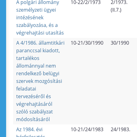
A polgári állomány
10-22/2/1973
2/1973.
személyzeti ügyei
(II.7.)
intézésének
szabályozása, és a
végrehajtási utasítás
A 4/1986. államtitkári
10-21/30/1990
30/1990
paranccsal kiadott,
tartalékos
állománnyal nem
rendelkező belügyi
szervek mozgósítási
feladatai
tervezéséről és
végrehajtásáról
szóló szabályzat
módosításáról
Az 1984. évi
10-21/24/1983
24/1983.