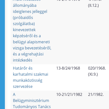
állományába
(II.12.)
ideiglenes jelleggel
(próbaidős
szolgálatba)
kinevezettek
képzéséről és a
belügyi alapismereti
vizsga bevezetéséről,
és a végrehajtási
intézkedés
Határőr és
13-8/24/1968
020/1968.
karhatalmi szakmai
(XI.9.)
munkaközösség
szervezése
A
10-21/21/1982
21/1982.
Belügyminisztérium
Tudományos Tanács