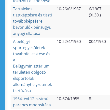
fokozott ellenőrzése
Tartalékos
10-26/6/1967
6/1967.
tisztképzésre és tiszti
(XI.30.)
továbbképzésre
bevonulók pénzügyi,
anyagi ellátása
A belügyi
10-22/4/1960
004/1960
sportegyesületek
továbbfejlesztése és
a
Belügyminisztérium
területén dolgozó
élsportolók
állományhelyzetének
tisztázása
1954. évi 12. számú
10-674/1955
8.
parancs módosítása