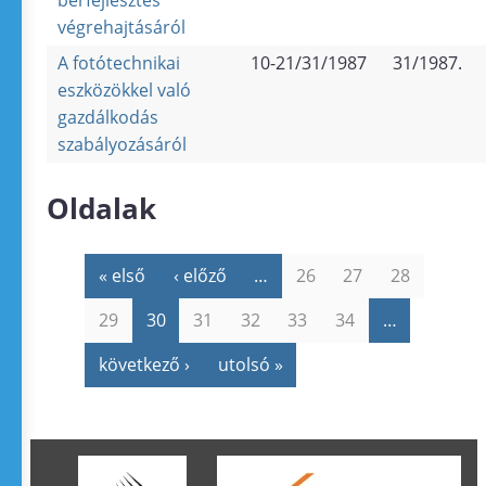
bérfejlesztés
végrehajtásáról
A fotótechnikai
10-21/31/1987
31/1987.
eszközökkel való
gazdálkodás
szabályozásáról
Oldalak
« első
‹ előző
…
26
27
28
29
30
31
32
33
34
…
következő ›
utolsó »