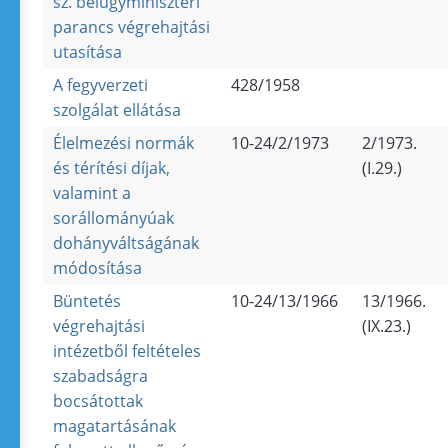
sz. belügyminiszteri
parancs végrehajtási
utasítása
A fegyverzeti
428/1958
szolgálat ellátása
Élelmezési normák
10-24/2/1973
2/1973.
és térítési díjak,
(I.29.)
valamint a
sorállományúak
dohányváltságának
módosítása
Büntetés
10-24/13/1966
13/1966.
végrehajtási
(IX.23.)
intézetből feltételes
szabadságra
bocsátottak
magatartásának