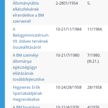
Állománytábla
2-2801/1954
5.
elkészítésének
elrendelése a BM
szerveinél
A
10-21/11/1984
11/1984.
Belügyminisztérium
VII. ötéves tervének
összeállításáról
A BM személyi
10-21/7/1980
7/1980.
állománya
(III.21.)
egészségügyi
ellátásának
továbbfejlesztése
Fegyveres Erők
10-24/28/1958
28/1958
Spartakiádjának
megrendezése
A BM hivatásos
10-21/4/1976
4/1976.