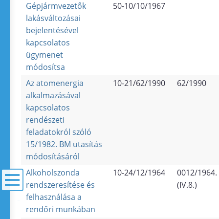
Gépjármvezetők
50-10/10/1967
lakásváltozásai
bejelentésével
kapcsolatos
ügymenet
módosítsa
Az atomenergia
10-21/62/1990
62/1990
alkalmazásával
kapcsolatos
rendészeti
feladatokról szóló
15/1982. BM utasítás
módosításáról
Alkoholszonda
10-24/12/1964
0012/1964.
rendszeresítése és
(IV.8.)
felhasználása a
menü
rendőri munkában