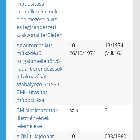
módosítása -
rendelkezéseinek
értelmezése a vízi-
és légirendészeti
szakvonal területén
Az automatikus
10-
13/1974.
u
működésű
26/13/1974
(VIII.16.)
forgalomellenőrző
radarberendezések
alkalmazását
szabályozó 5/1973.
BMH utasítás
módosítása
BM alkalmazottak
sz.n.
3.
u
illetményének
felemelése
A BM tulajdonát
10-
038/1960
u