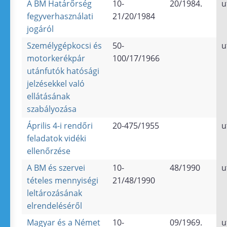
A BM Határőrség
10-
20/1984.
u
fegyverhasználati
21/20/1984
jogáról
Személygépkocsi és
50-
u
motorkerékpár
100/17/1966
utánfutók hatósági
jelzésekkel való
ellátásának
szabályozása
Április 4-i rendőri
20-475/1955
u
feladatok vidéki
ellenőrzése
A BM és szervei
10-
48/1990
u
tételes mennyiségi
21/48/1990
leltározásának
elrendeléséről
Magyar és a Német
10-
09/1969.
u