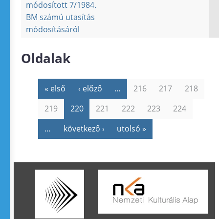
módosított 7/1984.
BM számú utasítás
módosításáról
Oldalak
« első
‹ előző
…
216
217
218
219
220
221
222
223
224
…
következő ›
utolsó »