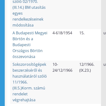
szóló 02/1970.
(III.14.) BM utasítás
egyes
rendelkezéseinek
módosítása
A Budapesti Megyei
4-618/1954
15.
u
Börtön és a
Budapesti
Országos Börtön
összevonása
Sokszorosítógépek
10-
12/1966.
u
beszerzéséről és
24/12/1966
(IX.23.)
használatáról szóló
11/1966.
(III.5.)Korm. számú
rendelet
végrehajtása