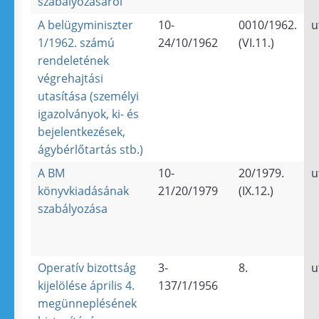
szabályozásáról
A belügyminiszter
10-
0010/1962.
u
1/1962. számú
24/10/1962
(VI.11.)
rendeletének
végrehajtási
utasítása (személyi
igazolványok, ki- és
bejelentkezések,
ágybérlőtartás stb.)
A BM
10-
20/1979.
u
könyvkiadásának
21/20/1979
(IX.12.)
szabályozása
Operatív bizottság
3-
8.
u
kijelölése április 4.
137/1/1956
megünneplésének