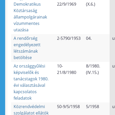
Demokratikus
22/9/1969
(X.6.)
Köztársaság
állampolgárainak
vízummentes
utazása
A rendőrség
2-5790/1953
04.
u
engedélyezett
létszámának
betöltése
Az országgyűlési
10-
8/1980.
u
képviselők és
21/8/1980
(IV.15.)
tanácstagok 1980.
évi választásával
kapcsolatos
feladatok
Közrendvédelmi
50-9/5/1958
5/1958
u
szolgálatot ellátók