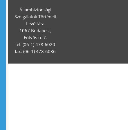
Állambiztonsági
Szolgálatok Történeti
Levéltára
1067 Budapest,
Eötvös u. 7.
tel: (06-1) 478-6020
fax: (06-1) 478-6036