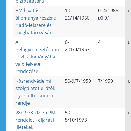
biztosítására
BM hivatásos
10-
014/1966.
u
állománya részére
26/14/1966
(XI.9.)
riadó-felszerelés
meghatározására
A
6-
4.
u
Belügyminisztérium
201/4/1957
tiszti állományába
való felvétel
rendezése
Közrendvédelmi
50-9/7/1959
7/1959
u
szolgálatot ellátók
nyári öltözködési
rendje
28/1973. (IX.7.) PM
50-
u
rendelet - eljárási
8/10/1973
illetékek