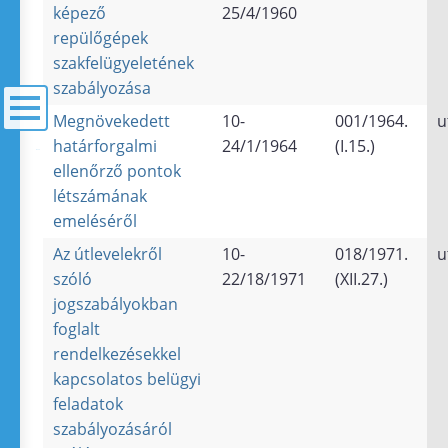
képező
25/4/1960
repülőgépek
szakfelügyeletének
szabályozása
Megnövekedett
10-
001/1964.
u
határforgalmi
24/1/1964
(I.15.)
menü
ellenőrző pontok
létszámának
emeléséről
Az útlevelekről
10-
018/1971.
u
szóló
22/18/1971
(XII.27.)
jogszabályokban
foglalt
rendelkezésekkel
kapcsolatos belügyi
feladatok
szabályozásáról