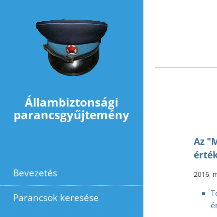
Ugrás a tartalomra
Állambiztonsági
parancsgyűjtemény
Az "M
érté
Bevezetés
2016, 
T
Parancsok keresése
é