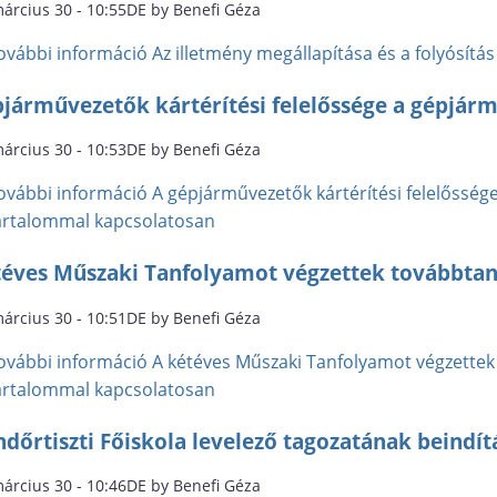
március 30 - 10:55DE by Benefi Géza
ovábbi információ
Az illetmény megállapítása és a folyósítá
pjárművezetők kártérítési felelőssége a gépjár
március 30 - 10:53DE by Benefi Géza
ovábbi információ
A gépjárművezetők kártérítési felelősség
artalommal kapcsolatosan
téves Műszaki Tanfolyamot végzettek továbbtanu
március 30 - 10:51DE by Benefi Géza
ovábbi információ
A kétéves Műszaki Tanfolyamot végzettek 
artalommal kapcsolatosan
dőrtiszti Főiskola levelező tagozatának beindít
március 30 - 10:46DE by Benefi Géza