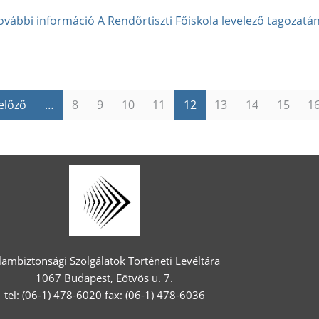
ovábbi információ
A Rendőrtiszti Főiskola levelező tagozat
 előző
…
8
9
10
11
12
13
14
15
1
lambiztonsági Szolgálatok Történeti Levéltára
1067 Budapest, Eötvös u. 7.
tel: (06-1) 478-6020 fax: (06-1) 478-6036