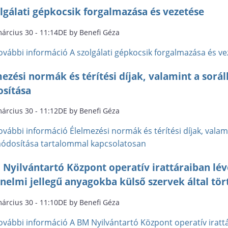
lgálati gépkocsik forgalmazása és vezetése
március 30 - 11:14DE by Benefi Géza
ovábbi információ
A szolgálati gépkocsik forgalmazása és v
mezési normák és térítési díjak, valamint a so
sítása
március 30 - 11:12DE by Benefi Géza
ovábbi információ
Élelmezési normák és térítési díjak, val
ódosítása tartalommal kapcsolatosan
 Nyilvántartó Központ operatív irattáraiban lé
nelmi jellegű anyagokba külső szervek által tö
március 30 - 11:10DE by Benefi Géza
ovábbi információ
A BM Nyilvántartó Központ operatív iratt