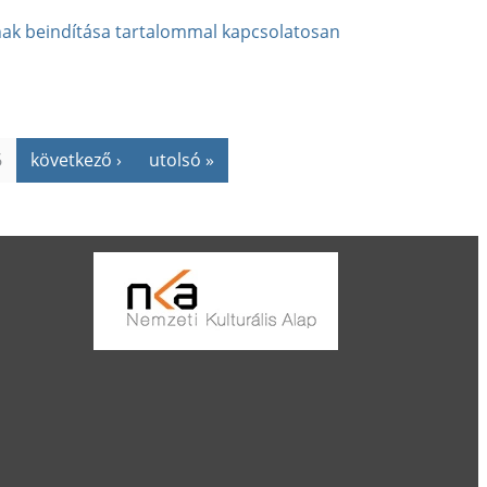
ának beindítása tartalommal kapcsolatosan
6
következő ›
utolsó »