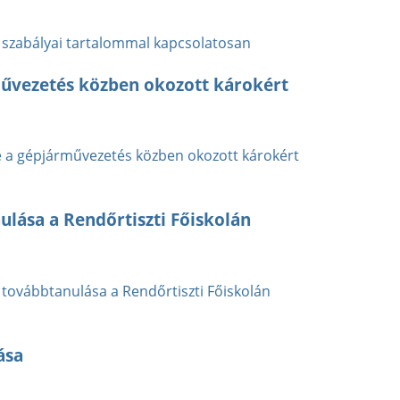
s szabályai tartalommal kapcsolatosan
művezetés közben okozott károkért
e a gépjárművezetés közben okozott károkért
lása a Rendőrtiszti Főiskolán
továbbtanulása a Rendőrtiszti Főiskolán
ása