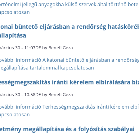
örténelmi jellegű anyagokba külső szervek által történő bet
apcsolatosan
tonai büntető eljárásban a rendőrség hatáskör
llapítása
március 30 - 11:07DE by Benefi Géza
ovábbi információ
A katonai büntető eljárásban a rendőrs
egállapítása tartalommal kapcsolatosan
ességmegszakítás iránti kérelem elbírálására bi
március 30 - 10:58DE by Benefi Géza
ovábbi információ
Terhességmegszakítás iránti kérelem elbí
apcsolatosan
letmény megállapítása és a folyósítás szabályai