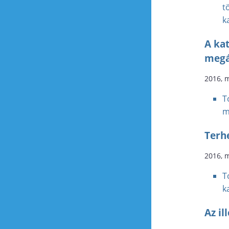
t
k
A ka
megá
2016, 
T
m
Terh
2016, 
T
k
Az il