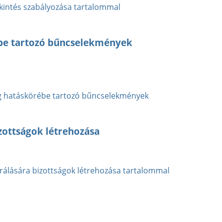
ekintés szabályozása tartalommal
ébe tartozó bűncselekmények
ég hatáskörébe tartozó bűncselekmények
zottságok létrehozása
rálására bizottságok létrehozása tartalommal