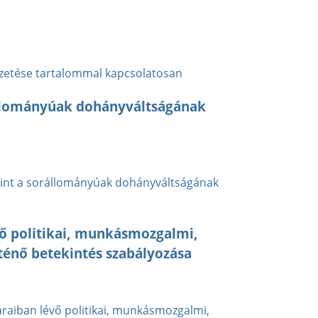
ezetése tartalommal kapcsolatosan
rállományúak dohányváltságának
amint a sorállományúak dohányváltságának
vő politikai, munkásmozgalmi,
rténő betekintés szabályozása
áraiban lévő politikai, munkásmozgalmi,