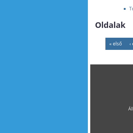
T
Oldalak
« első
‹
Ál