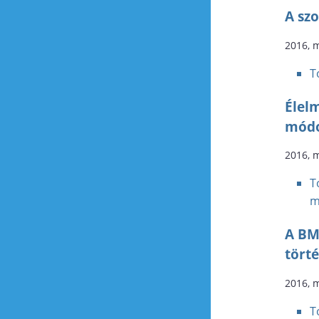
A szo
2016, 
T
Élel
módo
2016, 
T
m
A BM
törté
2016, 
T