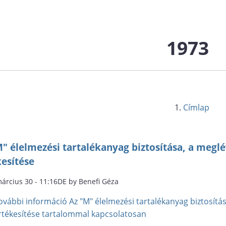
1973
Címlap
" élelmezési tartalékanyag biztosítása, a megl
kesítése
március 30 - 11:16DE by Benefi Géza
ovábbi információ
Az "M" élelmezési tartalékanyag biztosítá
rtékesítése tartalommal kapcsolatosan