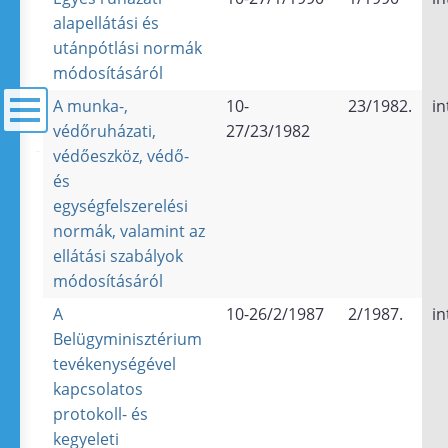
alapellátási és
utánpótlási normák
módosításáról
A munka-,
10-
23/1982.
in
védőruházati,
27/23/1982
védőeszköz, védő-
menü
és
egységfelszerelési
normák, valamint az
ellátási szabályok
módosításáról
A
10-26/2/1987
2/1987.
in
Belügyminisztérium
tevékenységével
kapcsolatos
protokoll- és
kegyeleti