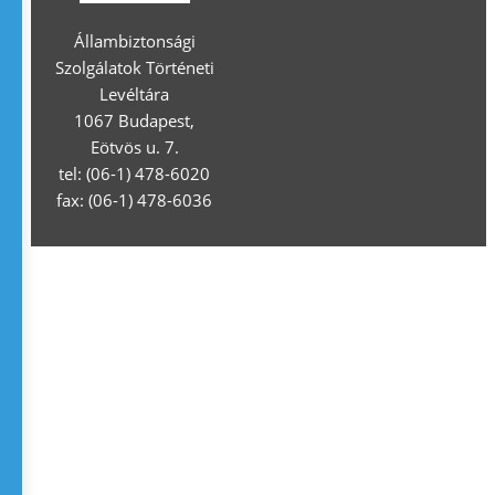
Állambiztonsági
Szolgálatok Történeti
Levéltára
1067 Budapest,
Eötvös u. 7.
tel: (06-1) 478-6020
fax: (06-1) 478-6036