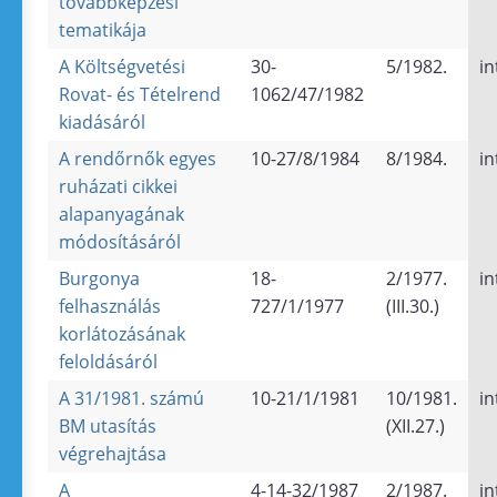
továbbképzési
tematikája
A Költségvetési
30-
5/1982.
in
Rovat- és Tételrend
1062/47/1982
kiadásáról
A rendőrnők egyes
10-27/8/1984
8/1984.
in
ruházati cikkei
alapanyagának
módosításáról
Burgonya
18-
2/1977.
in
felhasználás
727/1/1977
(III.30.)
korlátozásának
feloldásáról
A 31/1981. számú
10-21/1/1981
10/1981.
in
BM utasítás
(XII.27.)
végrehajtása
A
4-14-32/1987
2/1987.
in