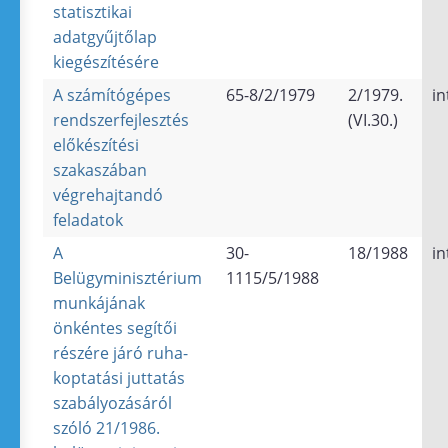
statisztikai
adatgyűjtőlap
kiegészítésére
A számítógépes
65-8/2/1979
2/1979.
in
rendszerfejlesztés
(VI.30.)
előkészítési
szakaszában
végrehajtandó
feladatok
A
30-
18/1988
in
Belügyminisztérium
1115/5/1988
munkájának
önkéntes segítői
részére járó ruha-
koptatási juttatás
szabályozásáról
szóló 21/1986.