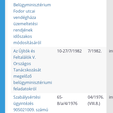
Belügyminisztérium
Fodor utcai
vendégháza
üzemeltetési
rendjének
időszakos
módosításáról
Az Újítók és
10-27/7/1982
7/1982.
in
Feltalálók V.
Országos
Tanácskozását
megelőző
belügyminisztériumi
feladatokról
Szabálysértési
65-
04/1976.
in
ügyintézés
8/a/4/1976
(VIII.8.)
905021009. számú