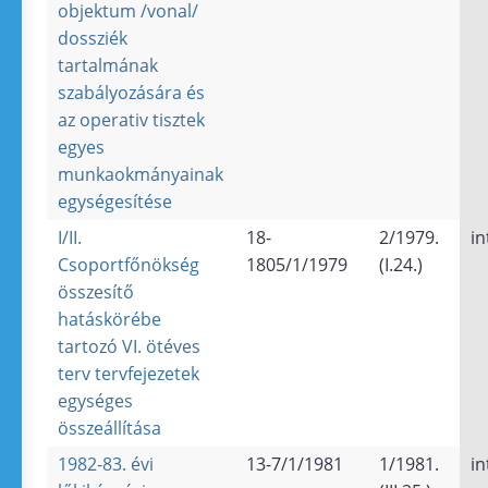
objektum /vonal/
dossziék
tartalmának
szabályozására és
az operativ tisztek
egyes
munkaokmányainak
egységesítése
I/II.
18-
2/1979.
in
Csoportfőnökség
1805/1/1979
(I.24.)
összesítő
hatáskörébe
tartozó VI. ötéves
terv tervfejezetek
egységes
összeállítása
1982-83. évi
13-7/1/1981
1/1981.
in