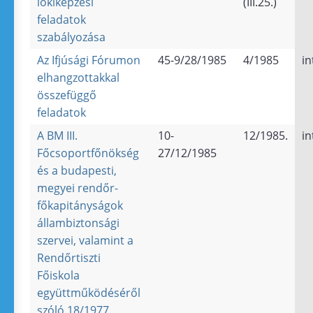
lőkiképzési
(III.25.)
feladatok
szabályozása
Az Ifjúsági Fórumon
45-9/28/1985
4/1985
in
elhangzottakkal
összefüggő
feladatok
A BM III.
10-
12/1985.
in
Főcsoportfőnökség
27/12/1985
és a budapesti,
megyei rendőr-
főkapitányságok
állambiztonsági
szervei, valamint a
Rendőrtiszti
Főiskola
együttműködéséről
szóló 18/1977.