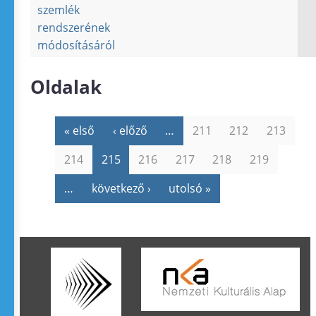
szemlék
rendszerének
módosításáról
Oldalak
« első
‹ előző
…
211
212
213
214
215
216
217
218
219
…
következő ›
utolsó »