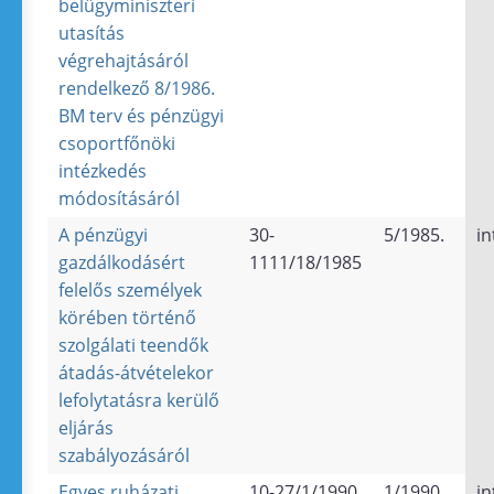
belügyminiszteri
utasítás
végrehajtásáról
rendelkező 8/1986.
BM terv és pénzügyi
csoportfőnöki
intézkedés
módosításáról
A pénzügyi
30-
5/1985.
in
gazdálkodásért
1111/18/1985
felelős személyek
körében történő
szolgálati teendők
átadás-átvételekor
lefolytatásra kerülő
eljárás
szabályozásáról
Egyes ruházati
10-27/1/1990
1/1990
in