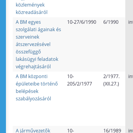
közlemények
közreadásáról
A BM egyes
10-27/6/1990
6/1990
in
szolgálati ágainak és
szerveinek
átszervezésével
összefüggő
lakásügyi feladatok
végrehajtásáról
A BM központi
10-
2/1977.
in
épületeibe történő
205/2/1977
(XII.27.)
belépések
szabályozásáról
A járművezetők
10-
16/1989
in