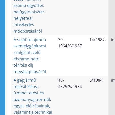
számú együttes
belügyminiszter-
helyettesi
intézkedés
módosításáról
A saját tulajdonú
30-
14/1987.
in
személygépkocsi
1064/6/1987
szolgálati célú
elszámolható
térítési díj
megállapításáról
A gépjármű
18-
6/1984.
in
teljesítmény-,
4525/5/1984
üzemeltetési-és
üzemanyagnormák
egyes előírásainak,
valamint a technikai