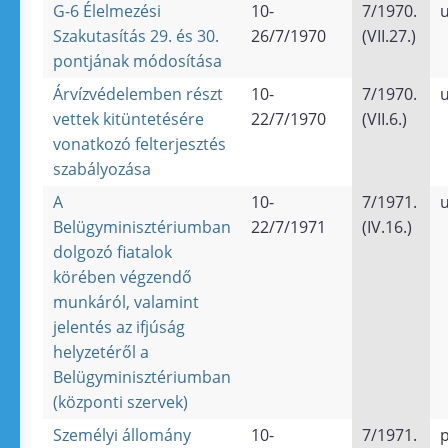
G-6 Élelmezési
10-
7/1970.
u
Szakutasítás 29. és 30.
26/7/1970
(VII.27.)
pontjának módosítása
Árvízvédelemben részt
10-
7/1970.
u
vettek kitüntetésére
22/7/1970
(VII.6.)
vonatkozó felterjesztés
szabályozása
A
10-
7/1971.
u
Belügyminisztériumban
22/7/1971
(IV.16.)
dolgozó fiatalok
körében végzendő
munkáról, valamint
jelentés az ifjúság
helyzetéről a
Belügyminisztériumban
(központi szervek)
Személyi állomány
10-
7/1971.