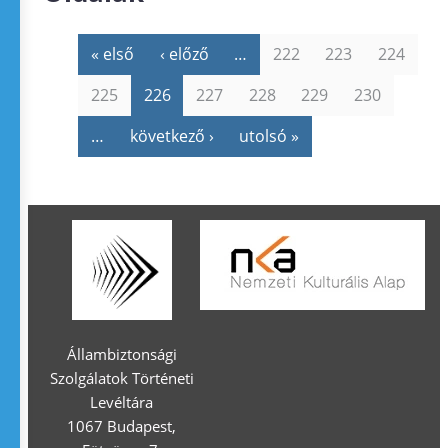
« első
‹ előző
…
222
223
224
225
226
227
228
229
230
…
következő ›
utolsó »
Állambiztonsági
Szolgálatok Történeti
Levéltára
1067 Budapest,