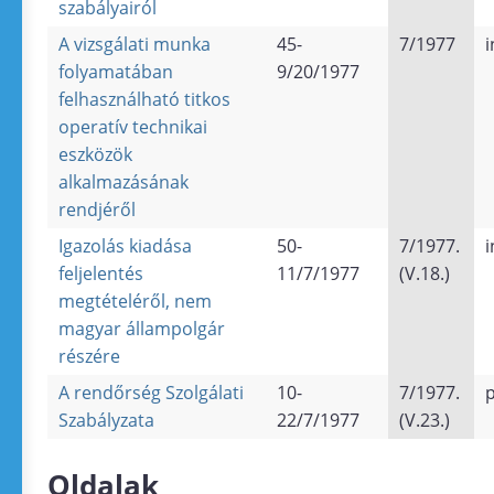
szabályairól
A vizsgálati munka
45-
7/1977
i
folyamatában
9/20/1977
felhasználható titkos
operatív technikai
eszközök
alkalmazásának
rendjéről
Igazolás kiadása
50-
7/1977.
i
feljelentés
11/7/1977
(V.18.)
megtételéről, nem
magyar állampolgár
részére
A rendőrség Szolgálati
10-
7/1977.
Szabályzata
22/7/1977
(V.23.)
Oldalak