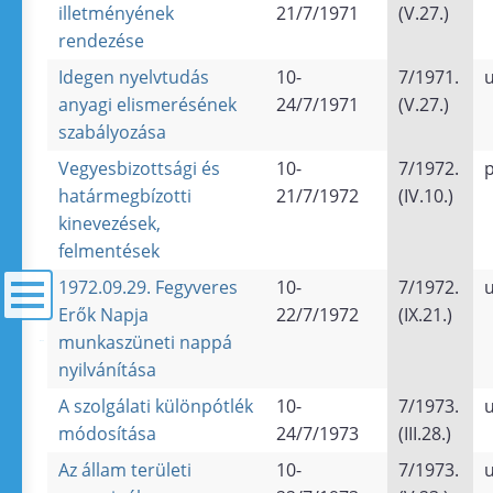
illetményének
21/7/1971
(V.27.)
rendezése
Idegen nyelvtudás
10-
7/1971.
u
anyagi elismerésének
24/7/1971
(V.27.)
szabályozása
Vegyesbizottsági és
10-
7/1972.
határmegbízotti
21/7/1972
(IV.10.)
kinevezések,
felmentések
1972.09.29. Fegyveres
10-
7/1972.
u
Erők Napja
22/7/1972
(IX.21.)
munkaszüneti nappá
menü
nyilvánítása
A szolgálati különpótlék
10-
7/1973.
u
módosítása
24/7/1973
(III.28.)
Az állam területi
10-
7/1973.
u