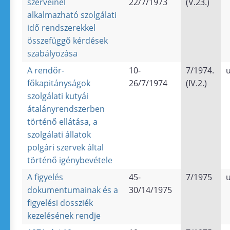
szerveinél
22/7/1973
(V.23.)
alkalmazható szolgálati
idő rendszerekkel
összefüggő kérdések
szabályozása
A rendőr-
10-
7/1974.
u
főkapitányságok
26/7/1974
(IV.2.)
szolgálati kutyái
átalányrendszerben
történő ellátása, a
szolgálati állatok
polgári szervek által
történő igénybevétele
A figyelés
45-
7/1975
u
dokumentumainak és a
30/14/1975
figyelési dossziék
kezelésének rendje