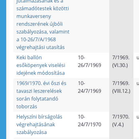
jutalmazásának és a
számadótestek közötti
munkaverseny
rendszerének újbóli
szabályozása, valamint
a 10-26/7/A/1968
végrehajtási utasítás
Keki ballón
10-
7/1969.
u
esőköpenyek viselési
26/7/1969
(VI.30.)
idejének módosítása
1969/1970. évi őszi és
10-
7/1969.
u
tavaszi leszerelések
24/7/1969
(VIII.12.)
során folytatandó
toborzás
Helyszíni bírságolás
10-
7/1970.
u
végrehajtásának
24/7/1970
(V.4.)
szabályozása