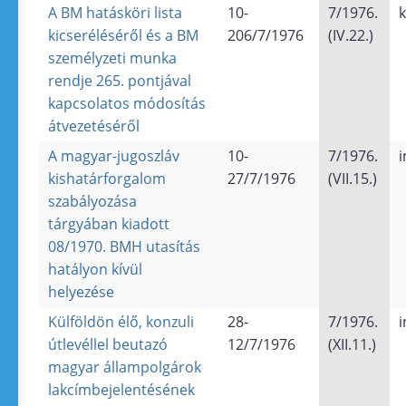
A BM hatásköri lista
10-
7/1976.
k
kicseréléséről és a BM
206/7/1976
(IV.22.)
személyzeti munka
rendje 265. pontjával
kapcsolatos módosítás
átvezetéséről
A magyar-jugoszláv
10-
7/1976.
i
kishatárforgalom
27/7/1976
(VII.15.)
szabályozása
tárgyában kiadott
08/1970. BMH utasítás
hatályon kívül
helyezése
Külföldön élő, konzuli
28-
7/1976.
i
útlevéllel beutazó
12/7/1976
(XII.11.)
magyar állampolgárok
lakcímbejelentésének