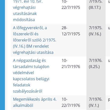
1971. évi 10. tvr.
10-
7/1975.
u
végrehajtási
22/7/1975
(III.17.)
utasításának
módosítása
A lőfegyverekről, a
28-
7/1975.
u
lőszerekről és
12/7/1975
(IV.16.)
lőterekről szóló 2/1975.
(IV.16.) BM rendelet
végrehajtási utasítása
A népgazdaság és
10-
7/1976.
u
társadalmi tulajdon
21/7/1976
(II.25.)
védelmével
kapcsolatos belügyi
feladatok
szabályozásáról
Megemlékezés április 4.
10-
7/1976.
alkalmából
22/7/1976
(IV.1.)