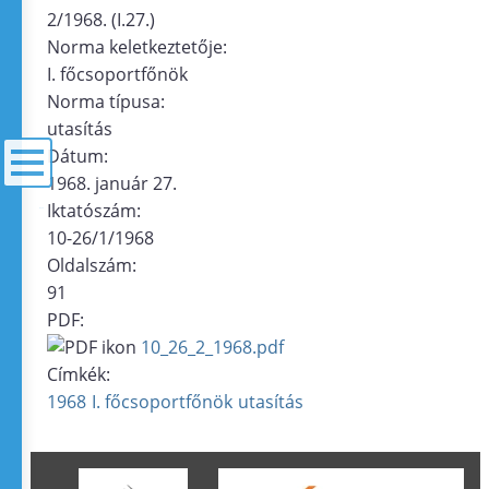
2/1968. (I.27.)
Norma keletkeztetője:
I. főcsoportfőnök
Norma típusa:
utasítás
Dátum:
1968. január 27.
Iktatószám:
menü
10-26/1/1968
Oldalszám:
91
PDF:
10_26_2_1968.pdf
Címkék:
1968
I. főcsoportfőnök
utasítás