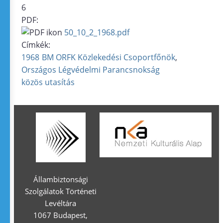
6
PDF:
50_10_2_1968.pdf
Címkék:
1968
BM ORFK Közlekedési Csoportfőnök
Országos Légvédelmi Parancsnokság
közös utasítás
Állambiztonsági
Szolgálatok Történeti
Levéltára
1067 Budapest,