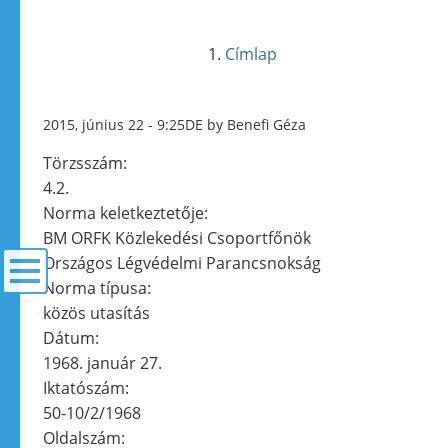
Címlap
2015, június 22 - 9:25DE by Benefi Géza
Törzsszám:
4.2.
Norma keletkeztetője:
BM ORFK Közlekedési Csoportfőnök
Országos Légvédelmi Parancsnokság
Norma típusa:
közös utasítás
menü
Dátum:
1968. január 27.
Iktatószám:
50-10/2/1968
Oldalszám: