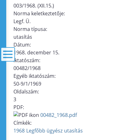
003/1968. (XII.15.)
Norma keletkeztetője:
Legf. Ü.
Norma típusa:
utasítás
Dátum:
1968. december 15.
Iktatószám:
00482/1968
menü
Egyéb iktatószám:
50-9/1/1969
Oldalszám:
3
PDF:
00482_1968.pdf
Címkék:
1968
Legfőbb ügyész
utasítás