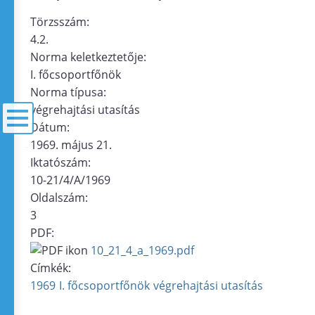
Törzsszám:
4.2.
Norma keletkeztetője:
I. főcsoportfőnök
Norma típusa:
végrehajtási utasítás
Dátum:
1969. május 21.
menü
Iktatószám:
10-21/4/A/1969
Oldalszám:
3
PDF:
10_21_4_a_1969.pdf
Címkék:
1969
I. főcsoportfőnök
végrehajtási utasítás