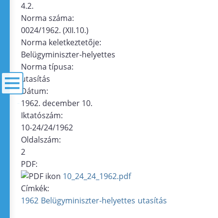
4.2.
Norma száma:
0024/1962. (XII.10.)
Norma keletkeztetője:
Belügyminiszter-helyettes
Norma típusa:
utasítás
Dátum:
1962. december 10.
menü
Iktatószám:
10-24/24/1962
Oldalszám:
2
PDF:
10_24_24_1962.pdf
Címkék:
1962
Belügyminiszter-helyettes
utasítás