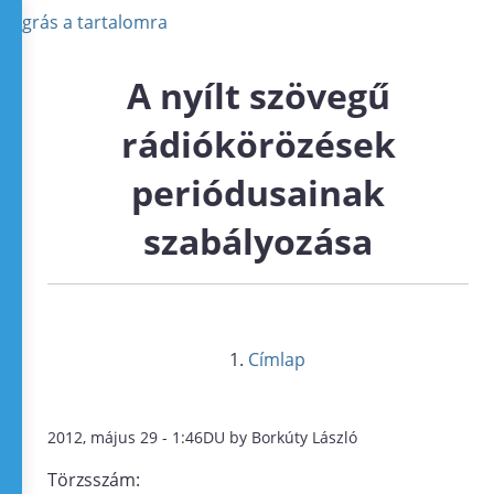
Ugrás a tartalomra
A nyílt szövegű
rádiókörözések
periódusainak
szabályozása
Címlap
2012, május 29 - 1:46DU by Borkúty László
Törzsszám: