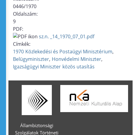
0446/1970
Oldalszám:
9
PDF:
sz.n. _14_1970_07_01.pdf
Címkék:
1970
Közlekedési és Postaügyi Minisztérium
Belügyminiszter
Honvédelmi Miniszter
Igazságügyi Miniszter
közös utasítás
Állambiztonsági
Szolgálatok Történeti