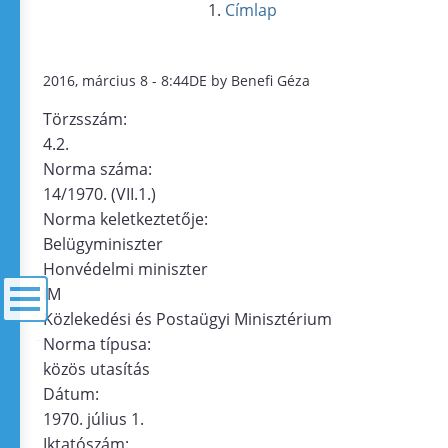
Címlap
2016, március 8 - 8:44DE by Benefi Géza
Törzsszám:
4.2.
Norma száma:
14/1970. (VII.1.)
Norma keletkeztetője:
Belügyminiszter
Honvédelmi miniszter
IM
Közlekedési és Postaügyi Minisztérium
Norma típusa:
menü
közös utasítás
Dátum:
1970. július 1.
Iktatószám: