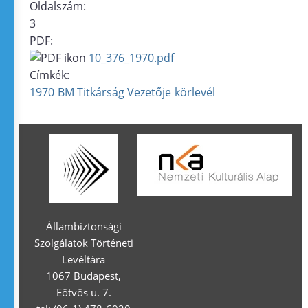
Oldalszám:
3
PDF:
10_376_1970.pdf
Címkék:
1970
BM Titkárság Vezetője
körlevél
Állambiztonsági
Szolgálatok Történeti
Levéltára
1067 Budapest,
Eötvös u. 7.