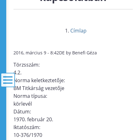
Címlap
2016, március 9 - 8:42DE by Benefi Géza
Törzsszám:
4.2.
Norma keletkeztetője:
BM Titkárság vezetője
Norma típusa:
menü
körlevél
Dátum:
1970. február 20.
Iktatószám:
10-376/1970