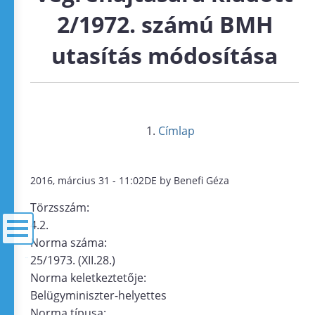
2/1972. számú BMH
utasítás módosítása
Címlap
2016, március 31 - 11:02DE by Benefi Géza
Törzsszám:
4.2.
Norma száma:
25/1973. (XII.28.)
menü
Norma keletkeztetője:
Belügyminiszter-helyettes
Norma típusa: