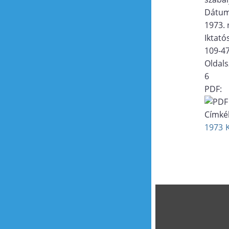
Dátu
1973.
Iktat
109-4
Oldal
6
PDF:
Címké
1973