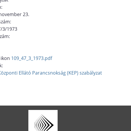
m:
 november 23.
ószám:
7/3/1973
szám:
109_47_3_1973.pdf
k:
Központi Ellátó Parancsnokság (KEP)
szabályzat