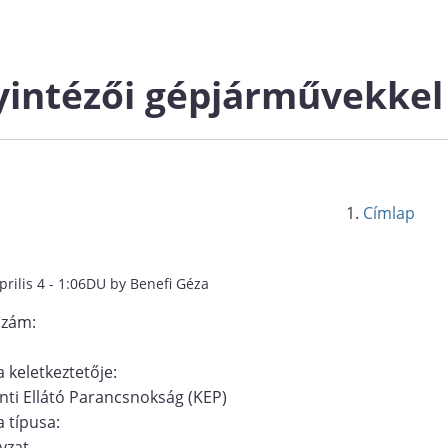
intézői gépjárművekkel 
Címlap
prilis 4 - 1:06DU by Benefi Géza
szám:
 keletkeztetője:
ti Ellátó Parancsnokság (KEP)
 típusa:
yzat