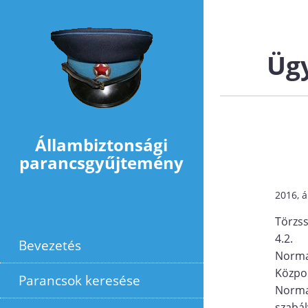
Ugrás a tartalomra
Ügy
Állambiztonsági
parancsgyűjtemény
2016, á
Törzs
4.2.
Bevezetés
Norma
Közpon
Parancsok keresése
Norma
szabál