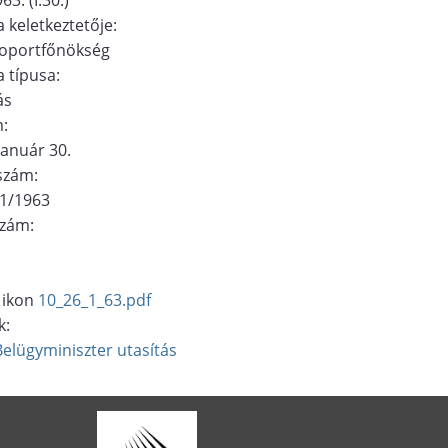
 keletkeztetője:
soportfőnökség
 típusa:
ás
m:
január 30.
ószám:
/1/1963
szám:
10_26_1_63.pdf
k:
Belügyminiszter
utasítás