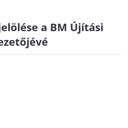
jelölése a BM Újítási
ezetőjévé