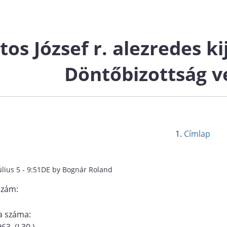
tos József r. alezredes ki
Döntőbizottság v
Címlap
úlius 5 - 9:51DE by Bognár Roland
szám:
 száma:
63. (I.30.)