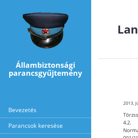
Ugrás a tartalomra
Lan
Állambiztonsági
parancsgyűjtemény
2013, j
Bevezetés
Törzs
4.2.
Parancsok keresése
Norma
001/19