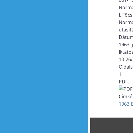
Norma
I. Főc
Norma
utasít
Dátu
1963. 
Iktat
10-26
Oldal
1
PDF:
Címké
1963