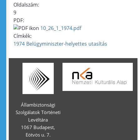
Oldalszám:
9
PDF:
10_26_1_1974.pdf
Címkék:
1974
Belügyminiszter-helyettes
utasítás
Állambiztonsági
Szolgálatok Történeti
Levéltára
1067 Budapest,
Eötvös u. 7.