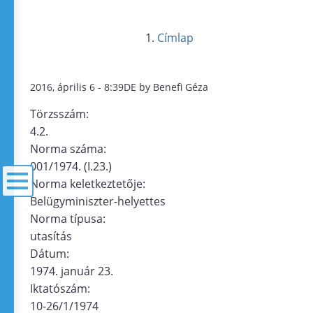
Címlap
2016, április 6 - 8:39DE by Benefi Géza
Törzsszám:
4.2.
Norma száma:
001/1974. (I.23.)
Norma keletkeztetője:
Belügyminiszter-helyettes
menü
Norma típusa:
utasítás
Dátum:
1974. január 23.
Iktatószám:
10-26/1/1974