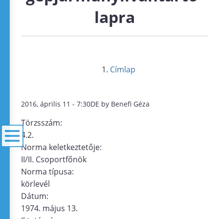
lapra
Címlap
2016, április 11 - 7:30DE by Benefi Géza
Törzsszám:
4.2.
Norma keletkeztetője:
II/II. Csoportfőnök
menü
Norma típusa:
körlevél
Dátum:
1974. május 13.