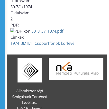
Iktatószám:
50-7/1/1974
Oldalszám:
2
PDF:
50_9_37_1974.pdf
Címkék:
1974
BM II/II. Csoportfőnök
körlevél
Állambiztonsági
Szolgálatok Történeti
Levéltára
1067 Budapest,