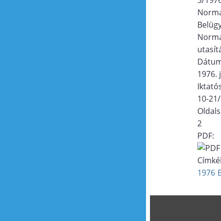
Norma
Belügy
Norma
utasít
Dátu
1976. 
Iktat
10-21
Oldal
2
PDF:
Címké
1976