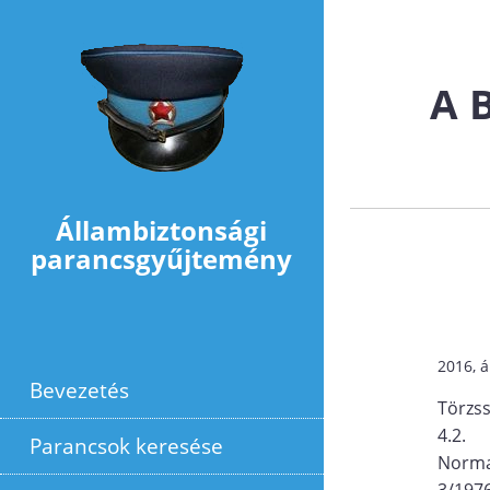
Ugrás a tartalomra
A 
Állambiztonsági
parancsgyűjtemény
2016, á
Bevezetés
Törzs
4.2.
Parancsok keresése
Norma
3/1976.