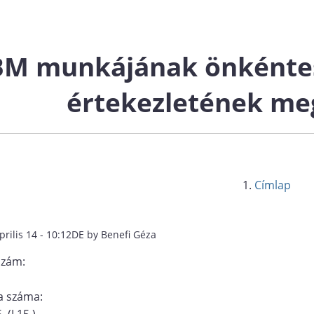
BM munkájának önkéntes 
értekezletének me
Címlap
prilis 14 - 10:12DE by Benefi Géza
szám:
 száma:
 (I.15.)