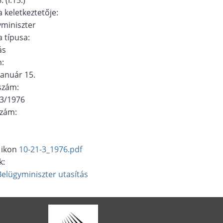
 keletkeztetője:
miniszter
 típusa:
ás
m:
január 15.
ószám:
/3/1976
szám:
10-21-3_1976.pdf
k:
Belügyminiszter
utasítás