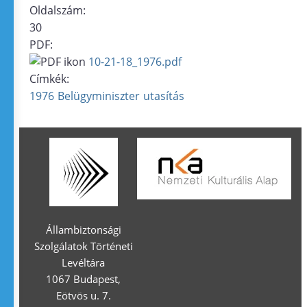
Oldalszám:
30
PDF:
10-21-18_1976.pdf
Címkék:
1976
Belügyminiszter
utasítás
Állambiztonsági
Szolgálatok Történeti
Levéltára
1067 Budapest,
Eötvös u. 7.