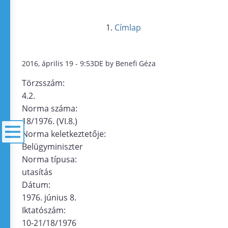
Címlap
2016, április 19 - 9:53DE by Benefi Géza
Törzsszám:
4.2.
Norma száma:
18/1976. (VI.8.)
Norma keletkeztetője:
Belügyminiszter
menü
Norma típusa:
utasítás
Dátum:
1976. június 8.
Iktatószám:
10-21/18/1976