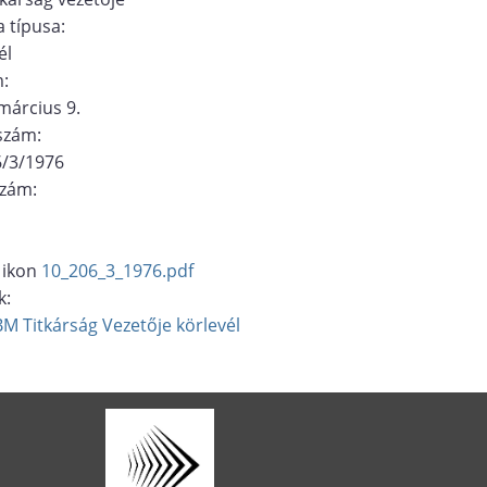
 típusa:
él
m:
március 9.
ószám:
6/3/1976
szám:
10_206_3_1976.pdf
k:
BM Titkárság Vezetője
körlevél