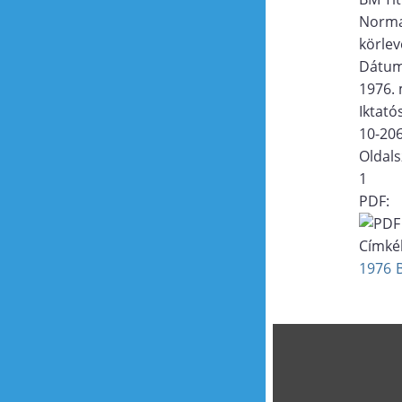
Norma
körlev
Dátu
1976. 
Iktat
10-20
Oldal
1
PDF:
Címké
1976