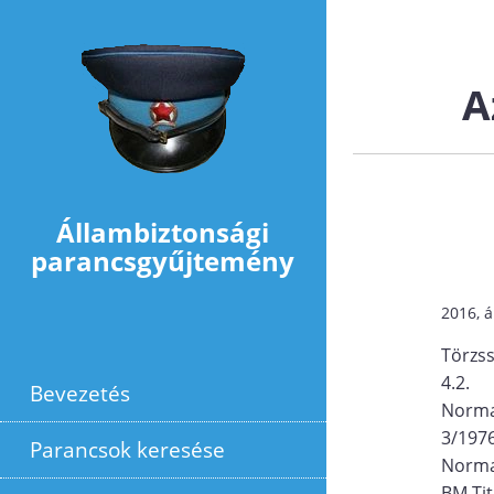
Ugrás a tartalomra
A
Állambiztonsági
parancsgyűjtemény
2016, á
Törzs
4.2.
Bevezetés
Norma
3/1976.
Parancsok keresése
Norma
BM Tit