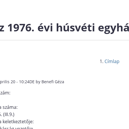
z 1976. évi húsvéti egyhá
Címlap
prilis 20 - 10:24DE by Benefi Géza
szám:
 száma:
 (III.9.)
 keletkeztetője:
kárság vezetője