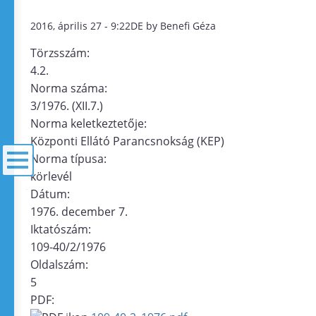
2016, április 27 - 9:22DE by Benefi Géza
Törzsszám:
4.2.
Norma száma:
3/1976. (XII.7.)
Norma keletkeztetője:
Központi Ellátó Parancsnokság (KEP)
Norma típusa:
körlevél
Dátum:
menü
1976. december 7.
Iktatószám:
109-40/2/1976
Oldalszám:
5
PDF: