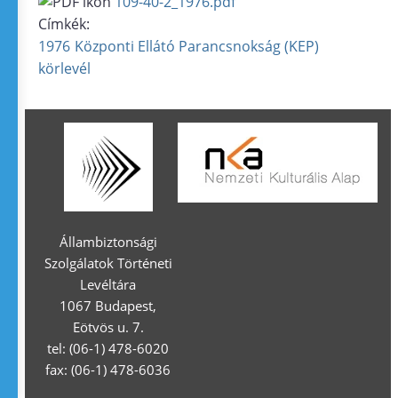
109-40-2_1976.pdf
Címkék:
1976
Központi Ellátó Parancsnokság (KEP)
körlevél
Állambiztonsági
Szolgálatok Történeti
Levéltára
1067 Budapest,
Eötvös u. 7.
tel: (06-1) 478-6020
fax: (06-1) 478-6036