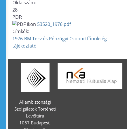
Oldalszám:
28
PDF:
53520_1976.pdf
Címkék:
1976
BM Terv és Pénzügyi Csoportfőnökség
tájékoztató
Állambiztonsági
Szolgálatok Történeti
Levéltára
1067 Budapest,