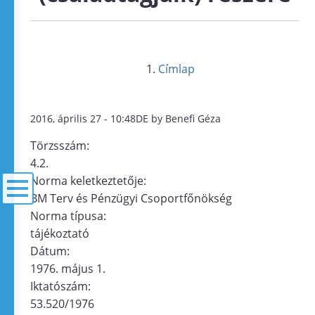
Címlap
2016, április 27 - 10:48DE by Benefi Géza
Törzsszám:
4.2.
Norma keletkeztetője:
BM Terv és Pénzügyi Csoportfőnökség
Norma típusa:
menü
tájékoztató
Dátum:
1976. május 1.
Iktatószám:
53.520/1976