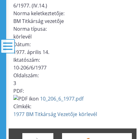
6/1977. (IV.14.)
Norma keletkeztetője:
BM Titkárság vezetője
Norma típusa:
körlevél
Dátum:
1977. április 14.
Iktatószám:
menü
10-206/6/1977
Oldalszám:
3
PDF:
10_206_6_1977.pdf
Címkék:
1977
BM Titkárság Vezetője
körlevél