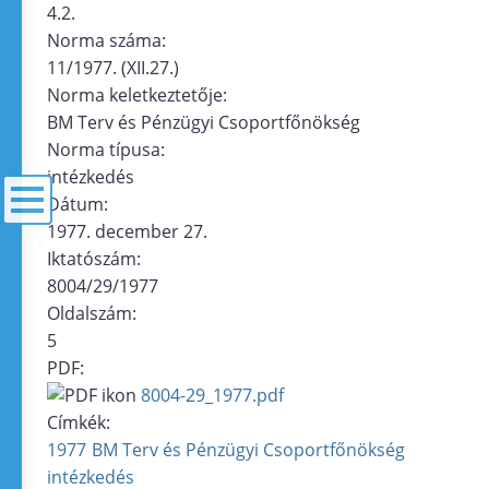
4.2.
Norma száma:
11/1977. (XII.27.)
Norma keletkeztetője:
BM Terv és Pénzügyi Csoportfőnökség
Norma típusa:
intézkedés
Dátum:
1977. december 27.
menü
Iktatószám:
8004/29/1977
Oldalszám:
5
PDF:
8004-29_1977.pdf
Címkék:
1977
BM Terv és Pénzügyi Csoportfőnökség
intézkedés