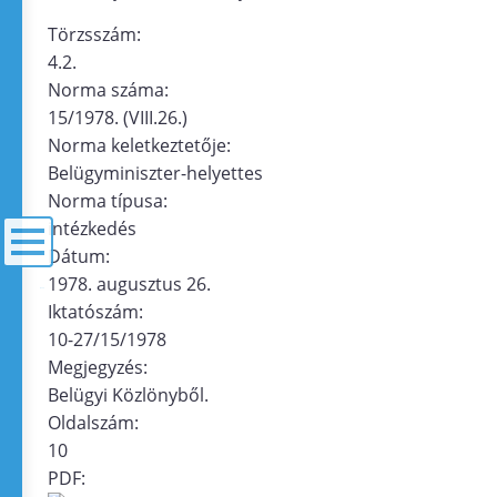
Törzsszám:
4.2.
Norma száma:
15/1978. (VIII.26.)
Norma keletkeztetője:
Belügyminiszter-helyettes
Norma típusa:
intézkedés
Dátum:
1978. augusztus 26.
menü
Iktatószám:
10-27/15/1978
Megjegyzés:
Belügyi Közlönyből.
Oldalszám:
10
PDF: