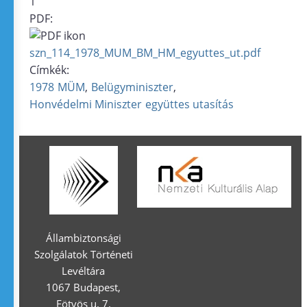
1
PDF:
szn_114_1978_MUM_BM_HM_egyuttes_ut.pdf
Címkék:
1978
MÜM
Belügyminiszter
Honvédelmi Miniszter
együttes utasítás
Állambiztonsági
Szolgálatok Történeti
Levéltára
1067 Budapest,
Eötvös u. 7.