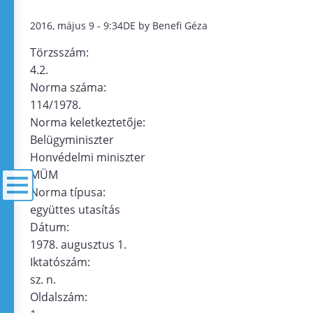
2016, május 9 - 9:34DE by Benefi Géza
Törzsszám:
4.2.
Norma száma:
114/1978.
Norma keletkeztetője:
Belügyminiszter
Honvédelmi miniszter
MÜM
Norma típusa:
együttes utasítás
menü
Dátum:
1978. augusztus 1.
Iktatószám:
sz. n.
Oldalszám: