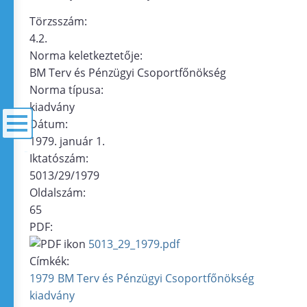
Törzsszám:
4.2.
Norma keletkeztetője:
BM Terv és Pénzügyi Csoportfőnökség
Norma típusa:
kiadvány
Dátum:
1979. január 1.
Iktatószám:
menü
5013/29/1979
Oldalszám:
65
PDF:
5013_29_1979.pdf
Címkék:
1979
BM Terv és Pénzügyi Csoportfőnökség
kiadvány