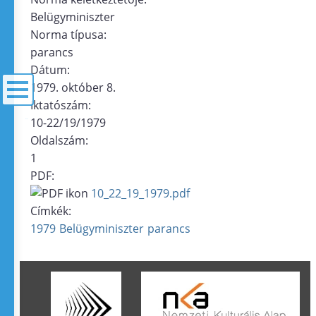
Belügyminiszter
Norma típusa:
parancs
Dátum:
1979. október 8.
Iktatószám:
10-22/19/1979
menü
Oldalszám:
1
PDF:
10_22_19_1979.pdf
Címkék:
1979
Belügyminiszter
parancs