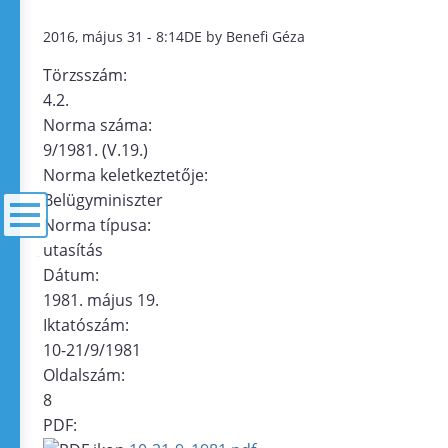
2016, május 31 - 8:14DE by Benefi Géza
Törzsszám:
4.2.
Norma száma:
9/1981. (V.19.)
Norma keletkeztetője:
Belügyminiszter
Norma típusa:
utasítás
menü
Dátum:
1981. május 19.
Iktatószám:
10-21/9/1981
Oldalszám:
8
PDF: