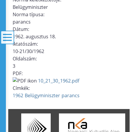
Belügyminiszter
Norma típusa:
parancs
Dátum:
1962. augusztus 18.
Iktatószám:
10-21/30/1962
menü
Oldalszám:
3
PDF:
10_21_30_1962.pdf
Címkék:
1962
Belügyminiszter
parancs