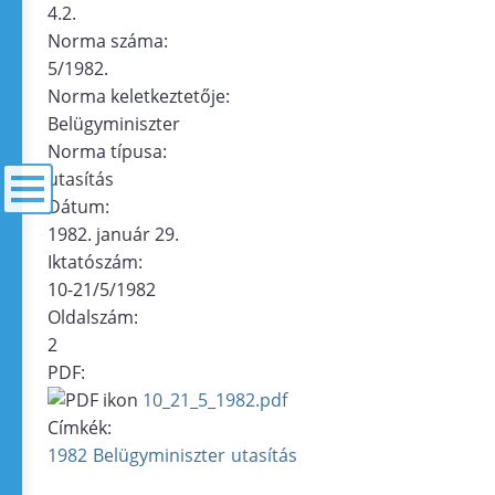
4.2.
Norma száma:
5/1982.
Norma keletkeztetője:
Belügyminiszter
Norma típusa:
utasítás
Dátum:
1982. január 29.
menü
Iktatószám:
10-21/5/1982
Oldalszám:
2
PDF:
10_21_5_1982.pdf
Címkék:
1982
Belügyminiszter
utasítás