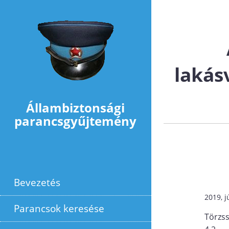
Ugrás a tartalomra
lakás
Állambiztonsági
parancsgyűjtemény
Bevezetés
2019, j
Parancsok keresése
Törzs