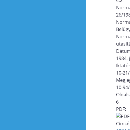
4.2.
Norma
26/198
Norma
Belügy
Norma
utasít
Dátu
1984. j
Iktat
10-21
Megje
10-94/
Oldal
6
PDF:
Címké