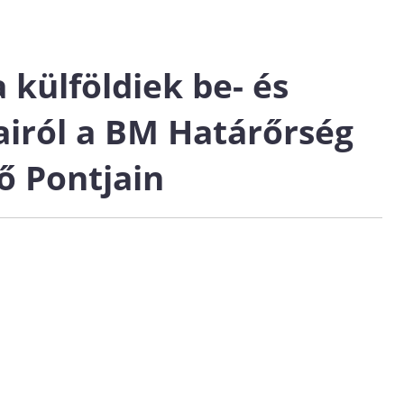
 külföldiek be- és
airól a BM Határőrség
ő Pontjain