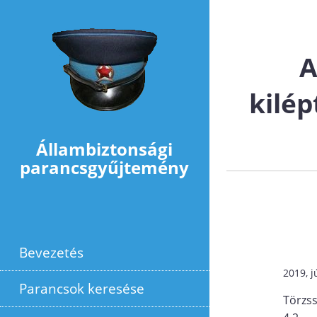
Ugrás a tartalomra
A
kilép
Állambiztonsági
parancsgyűjtemény
Bevezetés
2019, j
Parancsok keresése
Törzs