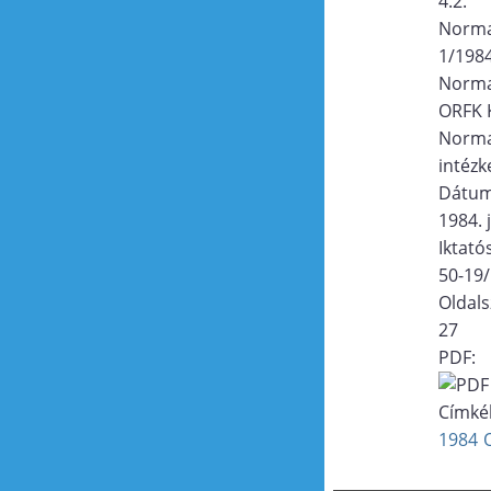
4.2.
Norma
1/1984
Norma
ORFK K
Norma
intézk
Dátu
1984. 
Iktat
50-19
Oldal
27
PDF:
Címké
1984