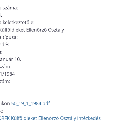
 száma:
.
 keletkeztetője:
ülföldieket Ellenőrző Osztály
 típusa:
edés
m:
január 10.
ószám:
/1/1984
szám:
50_19_1_1984.pdf
k:
ORFK Külföldieket Ellenőrző Osztály
intézkedés