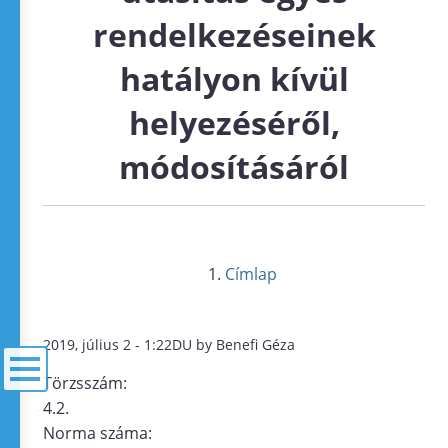
rendelkezéseinek
hatályon kívül
helyezéséről,
módosításáról
Címlap
2019, július 2 - 1:22DU by Benefi Géza
Törzsszám:
4.2.
menü
Norma száma: