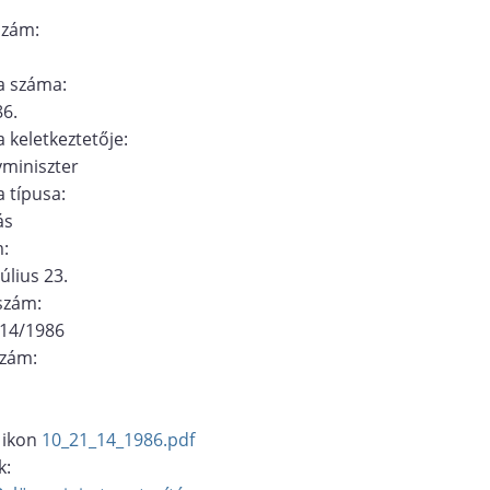
szám:
 száma:
6.
 keletkeztetője:
miniszter
 típusa:
ás
m:
úlius 23.
ószám:
/14/1986
szám:
10_21_14_1986.pdf
k: