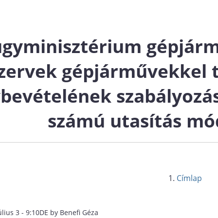
ügyminisztérium gépjárm
szervek gépjárművekkel 
bevételének szabályozás
számú utasítás mó
Címlap
úlius 3 - 9:10DE by Benefi Géza