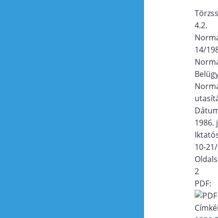
Törzs
4.2.
Norma
14/198
Norma
Belügy
Norma
utasít
Dátu
1986. j
Iktat
10-21
Oldal
2
PDF:
Címké