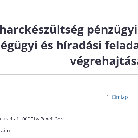
harckészültség pénzügyi,
égügyi és híradási felad
végrehajtás
Címlap
úlius 4 - 11:00DE by Benefi Géza
szám: