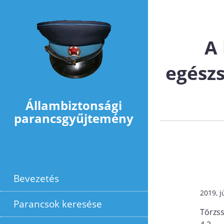
Ugrás a tartalomra
A 
egészs
Állambiztonsági
parancsgyűjtemény
Bevezetés
2019, j
Parancsok keresése
Törzs