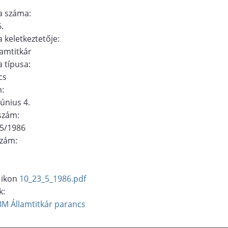
 száma:
.
 keletkeztetője:
amtitkár
 típusa:
cs
m:
június 4.
ószám:
/5/1986
szám:
10_23_5_1986.pdf
k:
BM Államtitkár
parancs