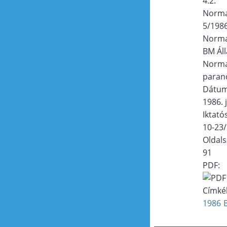
4.2.
Norma
5/1986
Norma
BM Áll
Norma
paran
Dátu
1986. 
Iktat
10-23
Oldal
91
PDF:
Címké
1986