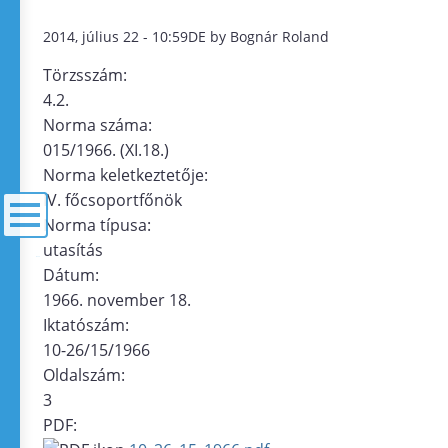
2014, július 22 - 10:59DE by Bognár Roland
Törzsszám:
4.2.
Norma száma:
015/1966. (XI.18.)
Norma keletkeztetője:
IV. főcsoportfőnök
Norma típusa:
utasítás
menü
Dátum:
1966. november 18.
Iktatószám:
10-26/15/1966
Oldalszám:
3
PDF: