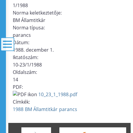
1/1988
Norma keletkeztetője:
BM Államtitkár
Norma típusa:
parancs
Dátum:
1988. december 1.
Iktatószám:
menü
10-23/1/1988
Oldalszám:
14
PDF:
10_23_1_1988.pdf
Címkék:
1988
BM Államtitkár
parancs