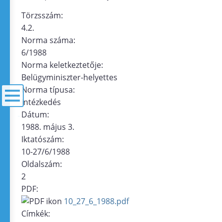
Törzsszám:
4.2.
Norma száma:
6/1988
Norma keletkeztetője:
Belügyminiszter-helyettes
Norma típusa:
intézkedés
Dátum:
menü
1988. május 3.
Iktatószám:
10-27/6/1988
Oldalszám:
2
PDF:
10_27_6_1988.pdf
Címkék: