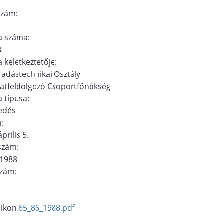
szám:
 száma:
8
 keletkeztetője:
adástechnikai Osztály
atfeldolgozó Csoportfőnökség
 típusa:
edés
m:
prilis 5.
ószám:
/1988
szám:
65_86_1988.pdf