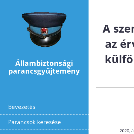
Ugrás a tartalomra
A sze
az ér
külfö
Állambiztonsági
parancsgyűjtemény
Bevezetés
Parancsok keresése
2020, á