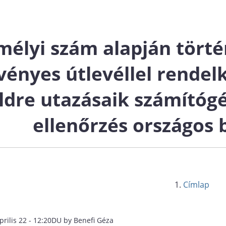
mélyi szám alapján törté
vényes útlevéllel rendel
ldre utazásaik számítóg
ellenőrzés országos
Címlap
prilis 22 - 12:20DU by Benefi Géza