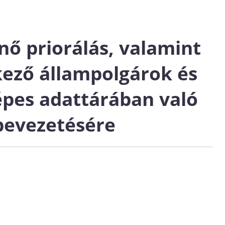
nő priorálás, valamint
kező állampolgárok és
épes adattárában való
 bevezetésére