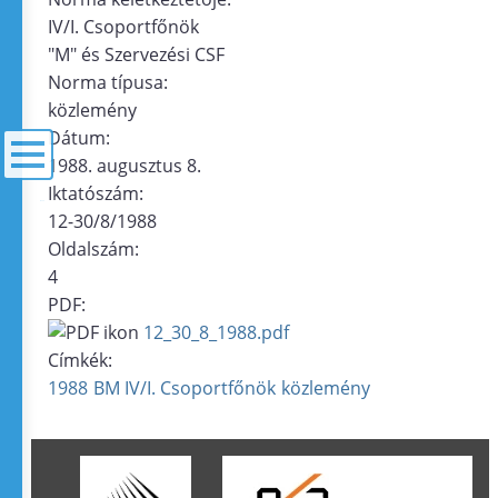
IV/I. Csoportfőnök
"M" és Szervezési CSF
Norma típusa:
közlemény
Dátum:
1988. augusztus 8.
Iktatószám:
menü
12-30/8/1988
Oldalszám:
4
PDF:
12_30_8_1988.pdf
Címkék:
1988
BM IV/I. Csoportfőnök
közlemény