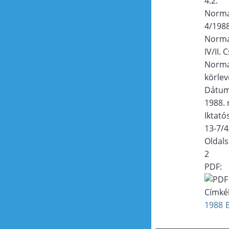
4.2.
Norma
4/198
Norma
IV/II.
Norma
körlev
Dátu
1988. 
Iktat
13-7/
Oldal
2
PDF:
Címké
1988