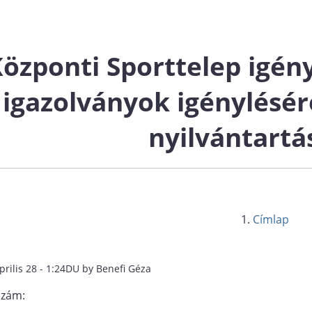
özponti Sporttelep igény
igazolványok igénylésérő
nyilvántartá
Címlap
prilis 28 - 1:24DU by Benefi Géza
szám: