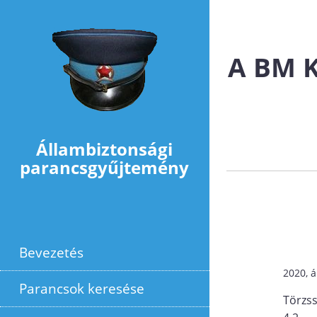
Ugrás a tartalomra
A BM K
Állambiztonsági
parancsgyűjtemény
Bevezetés
2020, á
Parancsok keresése
Törzs