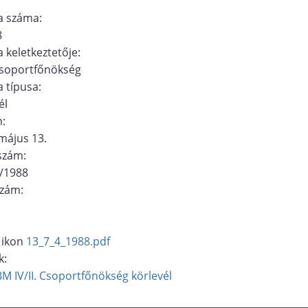
 száma:
8
 keletkeztetője:
 Csoportfőnökség
 típusa:
él
m:
május 13.
ószám:
4/1988
szám:
13_7_4_1988.pdf
k:
BM IV/II. Csoportfőnökség
körlevél