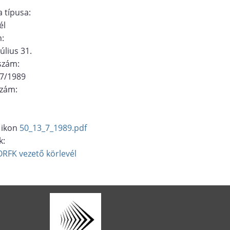
 típusa:
él
m:
úlius 31.
ószám:
/7/1989
szám:
50_13_7_1989.pdf
k:
ORFK vezető
körlevél