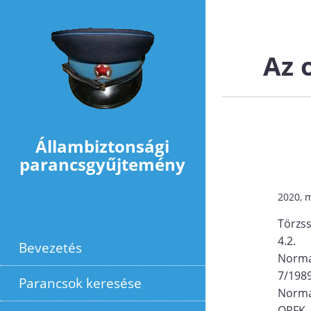
Ugrás a tartalomra
Az 
Állambiztonsági
parancsgyűjtemény
2020, m
Törzs
4.2.
Bevezetés
Norma
7/198
Parancsok keresése
Norma
ORFK