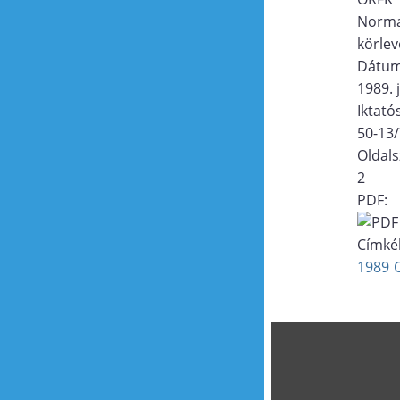
Norma
körlev
Dátu
1989. j
Iktat
50-13
Oldal
2
PDF:
Címké
1989