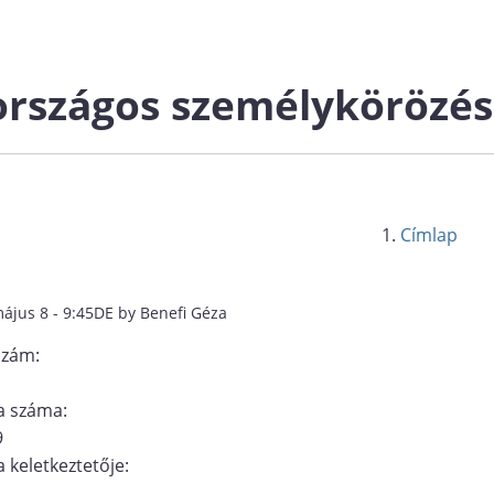
országos személykörözés
Címlap
ájus 8 - 9:45DE by Benefi Géza
szám:
 száma:
9
 keletkeztetője: