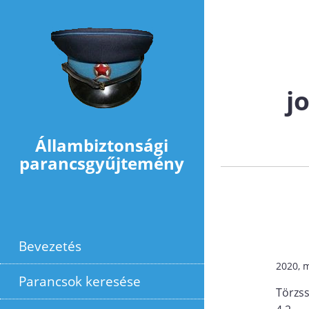
Ugrás a tartalomra
j
Állambiztonsági
parancsgyűjtemény
Bevezetés
2020, 
Parancsok keresése
Törzs