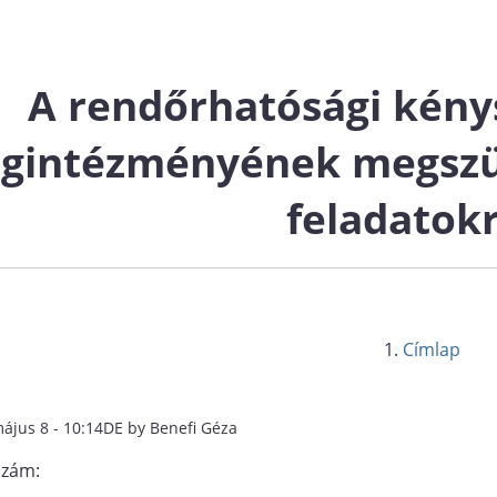
A rendőrhatósági kény
ogintézményének megszü
feladatokr
Címlap
május 8 - 10:14DE by Benefi Géza
szám: