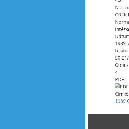
4.2.
Norma
ORFK 
Norma
intézk
Dátu
1989.
Iktat
50-21
Oldal
4
PDF:
Címké
1989