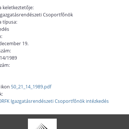
 keletkeztetője:
Igazgatásrendészeti Csoportfőnök
 típusa:
edés
m:
 december 19.
ószám:
/14/1989
szám:
50_21_14_1989.pdf
k:
ORFK Igazgatásrendészeti Csoportfőnök
intézkedés