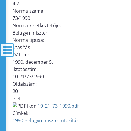
4.2.
Norma száma:
73/1990
Norma keletkeztetője:
Belügyminiszter
Norma típusa:
utasítás
Dátum:
1990. december 5.
menü
Iktatószám:
10-21/73/1990
Oldalszám:
20
PDF:
10_21_73_1990.pdf
Címkék:
1990
Belügyminiszter
utasítás