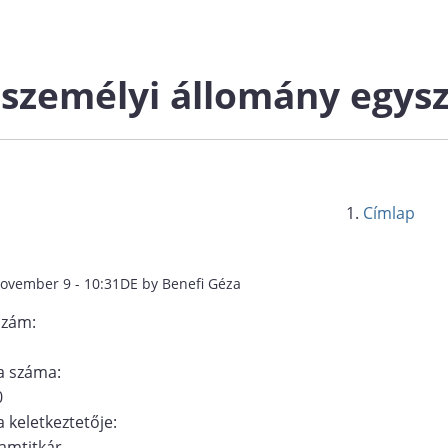
 személyi állomány egysz
Címlap
november 9 - 10:31DE by Benefi Géza
szám:
 száma:
0
 keletkeztetője:
amtitkár