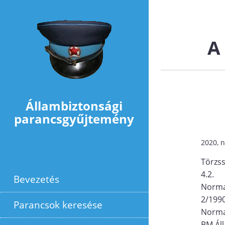
Ugrás a tartalomra
A
Állambiztonsági
parancsgyűjtemény
2020, 
Törzs
4.2.
Bevezetés
Norma
2/199
Parancsok keresése
Norma
BM Áll