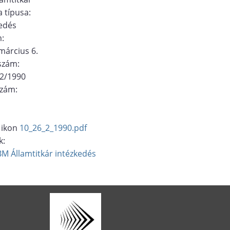
 típusa:
edés
m:
március 6.
ószám:
/2/1990
szám:
10_26_2_1990.pdf
k:
BM Államtitkár
intézkedés