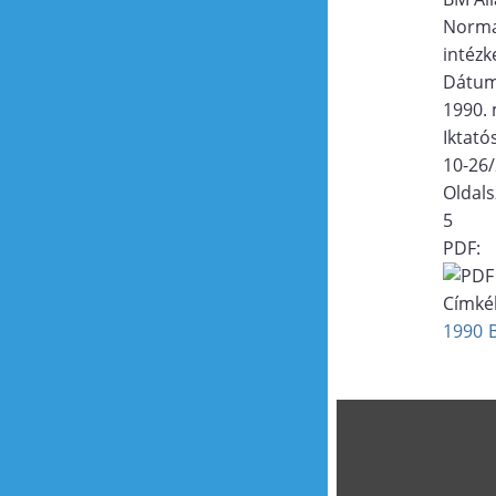
Norma
intézk
Dátu
1990. 
Iktat
10-26
Oldal
5
PDF:
Címké
1990