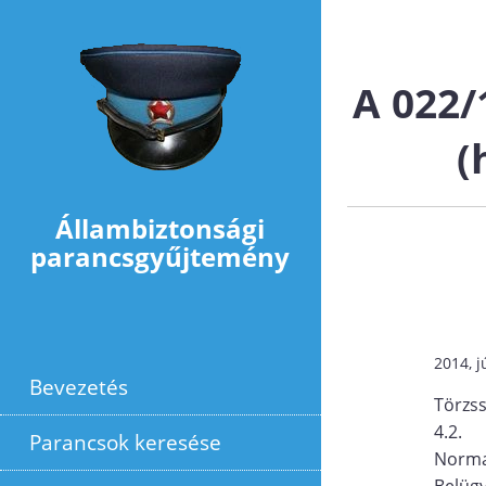
Ugrás a tartalomra
A 022/
(
Állambiztonsági
parancsgyűjtemény
2014, j
Bevezetés
Törzs
4.2.
Parancsok keresése
Norma
Belügy