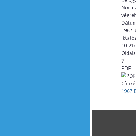
Norma
végreh
Dátu
1967. 
Iktat
10-21
Oldal
7
PDF:
Címké
1967