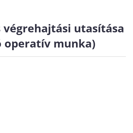
s végrehajtási utasítása
ó operatív munka)