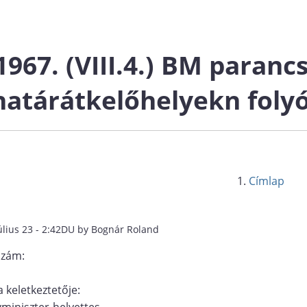
1967. (VIII.4.) BM paranc
határátkelőhelyekn foly
Címlap
úlius 23 - 2:42DU by Bognár Roland
szám:
 keletkeztetője:
miniszter-helyettes