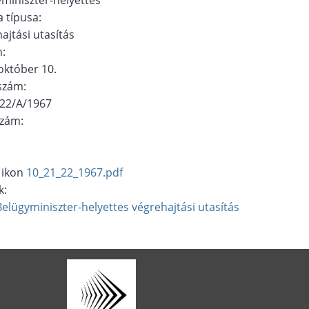
 típusa:
ajtási utasítás
m:
október 10.
ószám:
/22/A/1967
szám:
10_21_22_1967.pdf
k:
Belügyminiszter-helyettes
végrehajtási utasítás